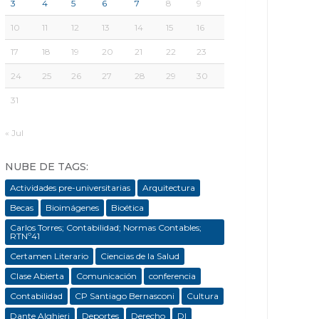
3
4
5
6
7
8
9
10
11
12
13
14
15
16
17
18
19
20
21
22
23
24
25
26
27
28
29
30
31
« Jul
NUBE DE TAGS:
Actividades pre-universitarias
Arquitectura
Becas
Bioimágenes
Bioética
Carlos Torres; Contabilidad; Normas Contables;
RTNº41
Certamen Literario
Ciencias de la Salud
Clase Abierta
Comunicación
conferencia
Contabilidad
CP Santiago Bernasconi
Cultura
Dante Alghieri
Deportes
Derecho
DI