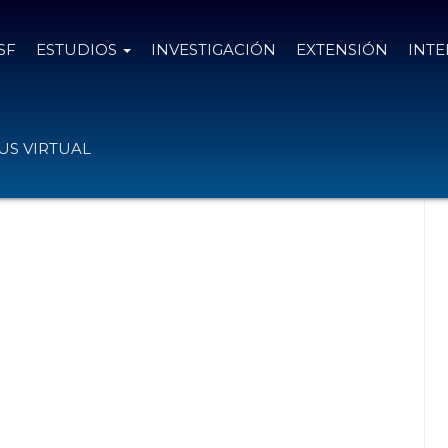
SF
ESTUDIOS
INVESTIGACIÓN
EXTENSIÓN
INT
ativas en UCSF
S VIRTUAL