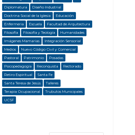
Diplomatura
Diseño Industrial
Doctrina Social de la Iglesia
Educación
Enfermeria
Escuela
Facultad de Arquitectura
Filosofía
Filosofía y Teología
Humanidades
Imágenes Mamarias
Integración Sensorial
Medios
Nuevo Código Civil y Comercial
Pastoral
Patrimonio
Posadas
Psicopedagogía
Reconquista
Rectorado
Retiro Espiritual
Santa Fe
Santa Teresa de Jesús
Talleres
Terapia Ocupacional
Trubutos Municipales
UCSF