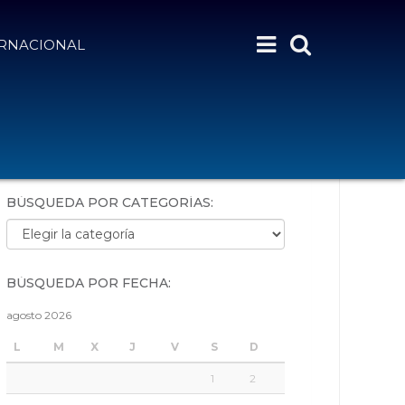
ERNACIONAL
BÚSQUEDA POR PALABRAS:
BÚSQUEDA POR CATEGORÍAS:
Búsqueda por categorías:
BÚSQUEDA POR FECHA:
agosto 2026
L
M
X
J
V
S
D
1
2