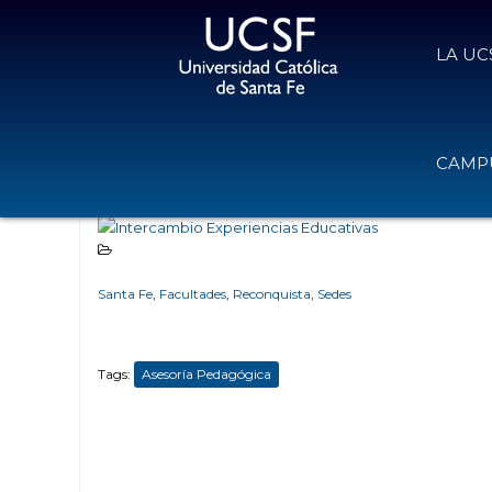
LA UC
Intercambio de Experiencias Educ
CAMPU
27 de mayo de 2016
Volver
Santa Fe
,
Facultades
,
Reconquista
,
Sedes
Tags:
Asesoría Pedagógica