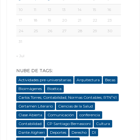
10
11
12
13
14
15
16
17
18
19
20
21
22
23
24
25
26
27
28
29
30
31
« Jul
NUBE DE TAGS:
Actividades pre-universitarias
Arquitectura
Becas
Bioimágenes
Bioética
Carlos Torres; Contabilidad; Normas Contables; RTNº41
Certamen Literario
Ciencias de la Salud
Clase Abierta
Comunicación
conferencia
Contabilidad
CP Santiago Bernasconi
Cultura
Dante Alghieri
Deportes
Derecho
DI