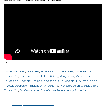
Home principal
,
Docentes
,
Filosofía y Humanidades
,
Doctorado en
Educación
,
Licenciatura en Letras (CCC)
,
Posgrados
,
Maestría en
Educación
,
Licenciatura en Ciencias de la Educación
,
IIEA Instituto de
Investigaciones en Educación Argentina
,
Profesorado en Ciencias de la
Educación
,
Profesorado en Enseñanza Secundaria y Superior