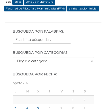
Tags:
letras
Lengua y Literatura
Facultad de Filosofía y Humanidades (FFH)
alfabetización inicial
BÚSQUEDA POR PALABRAS:
BÚSQUEDA POR CATEGORÍAS:
Búsqueda por categorías:
BÚSQUEDA POR FECHA:
agosto 2026
L
M
X
J
V
S
D
1
2
3
4
5
6
7
8
9