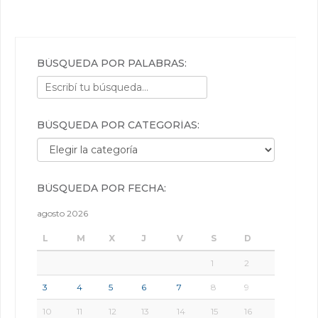
BÚSQUEDA POR PALABRAS:
BÚSQUEDA POR CATEGORÍAS:
Búsqueda por categorías:
BÚSQUEDA POR FECHA:
agosto 2026
L
M
X
J
V
S
D
1
2
3
4
5
6
7
8
9
10
11
12
13
14
15
16