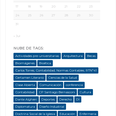
17
18
19
20
21
22
23
24
25
26
27
28
29
30
31
« Jul
NUBE DE TAGS:
Actividades pre-universitarias
Arquitectura
Becas
Bioimágenes
Bioética
Carlos Torres; Contabilidad; Normas Contables; RTNº41
Certamen Literario
Ciencias de la Salud
Clase Abierta
Comunicación
conferencia
Contabilidad
CP Santiago Bernasconi
Cultura
Dante Alghieri
Deportes
Derecho
DI
Diplomatura
Diseño Industrial
Doctrina Social de la Iglesia
Educación
Enfermeria