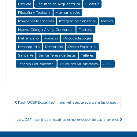
Escuela
Facultad de Arquitectura
Filosofía
Filosofía y Teología
Humanidades
Imágenes Mamarias
Integración Sensorial
Medios
Nuevo Código Civil y Comercial
Pastoral
Patrimonio
Posadas
Psicopedagogía
Reconquista
Rectorado
Retiro Espiritual
Santa Fe
Santa Teresa de Jesús
Talleres
Terapia Ocupacional
Trubutos Municipales
UCSF
Red “UCSF Docentes”: internet asegurado para las clases
Post navigation
La UCSF incentiva el espíritu emprendedor de sus alumnos