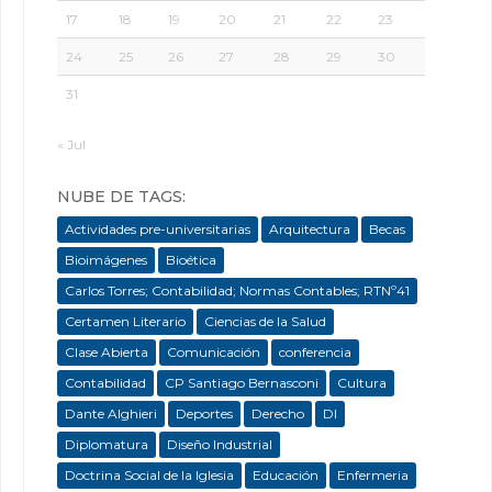
17
18
19
20
21
22
23
24
25
26
27
28
29
30
31
« Jul
NUBE DE TAGS:
Actividades pre-universitarias
Arquitectura
Becas
Bioimágenes
Bioética
Carlos Torres; Contabilidad; Normas Contables; RTNº41
Certamen Literario
Ciencias de la Salud
Clase Abierta
Comunicación
conferencia
Contabilidad
CP Santiago Bernasconi
Cultura
Dante Alghieri
Deportes
Derecho
DI
Diplomatura
Diseño Industrial
Doctrina Social de la Iglesia
Educación
Enfermeria