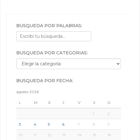
BÚSQUEDA POR PALABRAS:
BÚSQUEDA POR CATEGORÍAS:
Búsqueda por categorías:
BÚSQUEDA POR FECHA:
agosto 2026
L
M
X
J
V
S
D
1
2
3
4
5
6
7
8
9
10
11
12
13
14
15
16