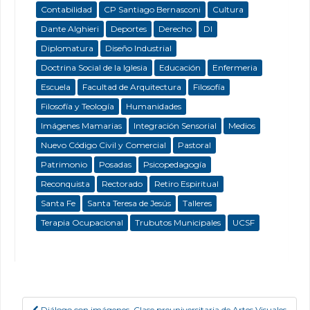
Contabilidad
CP Santiago Bernasconi
Cultura
Dante Alghieri
Deportes
Derecho
DI
Diplomatura
Diseño Industrial
Doctrina Social de la Iglesia
Educación
Enfermeria
Escuela
Facultad de Arquitectura
Filosofía
Filosofía y Teología
Humanidades
Imágenes Mamarias
Integración Sensorial
Medios
Nuevo Código Civil y Comercial
Pastoral
Patrimonio
Posadas
Psicopedagogía
Reconquista
Rectorado
Retiro Espiritual
Santa Fe
Santa Teresa de Jesús
Talleres
Terapia Ocupacional
Trubutos Municipales
UCSF
Diálogo con imágenes. Clase preuniversitaria de Artes Visuales