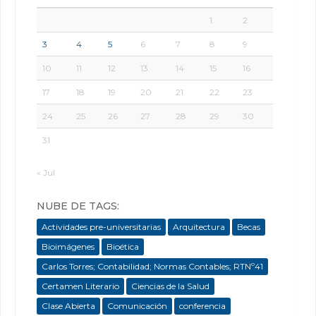
1
2
3
4
5
6
7
8
9
10
11
12
13
14
15
16
17
18
19
20
21
22
23
24
25
26
27
28
29
30
31
« Jul
NUBE DE TAGS:
Actividades pre-universitarias
Arquitectura
Becas
Bioimágenes
Bioética
Carlos Torres; Contabilidad; Normas Contables; RTNº41
Certamen Literario
Ciencias de la Salud
Clase Abierta
Comunicación
conferencia