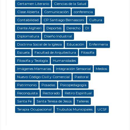
Certamen Literario
Ciencias de la Salud
Clase Abierta
Comunicación
conferencia
Contabilidad
CP Santiago Bernasconi
Cultura
Dante Alghieri
Deportes
Derecho
DI
Diplomatura
Diseño Industrial
Doctrina Social de la Iglesia
Educación
Enfermeria
Escuela
Facultad de Arquitectura
Filosofía
Filosofía y Teología
Humanidades
Imágenes Mamarias
Integración Sensorial
Medios
Nuevo Código Civil y Comercial
Pastoral
Patrimonio
Posadas
Psicopedagogía
Reconquista
Rectorado
Retiro Espiritual
Santa Fe
Santa Teresa de Jesús
Talleres
Terapia Ocupacional
Trubutos Municipales
UCSF