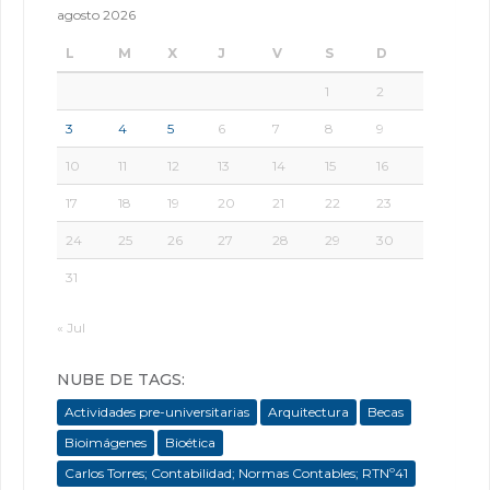
agosto 2026
L
M
X
J
V
S
D
1
2
3
4
5
6
7
8
9
10
11
12
13
14
15
16
17
18
19
20
21
22
23
24
25
26
27
28
29
30
31
« Jul
NUBE DE TAGS:
Actividades pre-universitarias
Arquitectura
Becas
Bioimágenes
Bioética
Carlos Torres; Contabilidad; Normas Contables; RTNº41