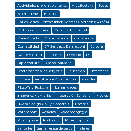
Actividades pre-universitarias
Arquitectura
Becas
Bioimágenes
Bioética
Carlos Torres; Contabilidad; Normas Contables; RTNº41
Certamen Literario
Ciencias de la Salud
Clase Abierta
Comunicación
conferencia
Contabilidad
CP Santiago Bernasconi
Cultura
Dante Alghieri
Deportes
Derecho
DI
Diplomatura
Diseño Industrial
Doctrina Social de la Iglesia
Educación
Enfermeria
Escuela
Facultad de Arquitectura
Filosofía
Filosofía y Teología
Humanidades
Imágenes Mamarias
Integración Sensorial
Medios
Nuevo Código Civil y Comercial
Pastoral
Patrimonio
Posadas
Psicopedagogía
Reconquista
Rectorado
Retiro Espiritual
Santa Fe
Santa Teresa de Jesús
Talleres