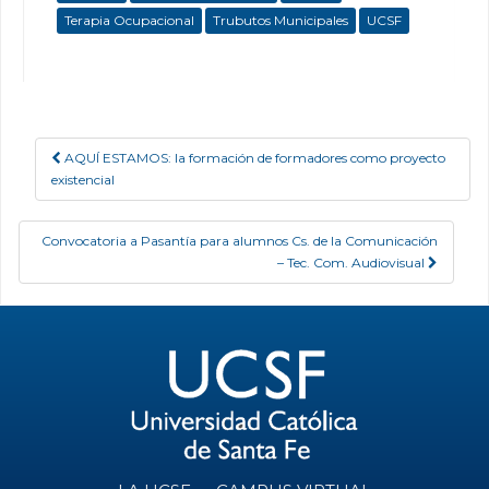
Terapia Ocupacional
Trubutos Municipales
UCSF
AQUÍ ESTAMOS: la formación de formadores como proyecto
Post navigation
existencial
Convocatoria a Pasantía para alumnos Cs. de la Comunicación
– Tec. Com. Audiovisual