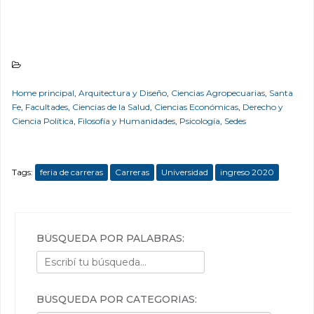
Home principal
,
Arquitectura y Diseño
,
Ciencias Agropecuarias
,
Santa
Fe
,
Facultades
,
Ciencias de la Salud
,
Ciencias Económicas
,
Derecho y
Ciencia Política
,
Filosofía y Humanidades
,
Psicología
,
Sedes
Tags:
feria de carreras
Carreras
Universidad
ingreso 2020
BÚSQUEDA POR PALABRAS:
BÚSQUEDA POR CATEGORÍAS: