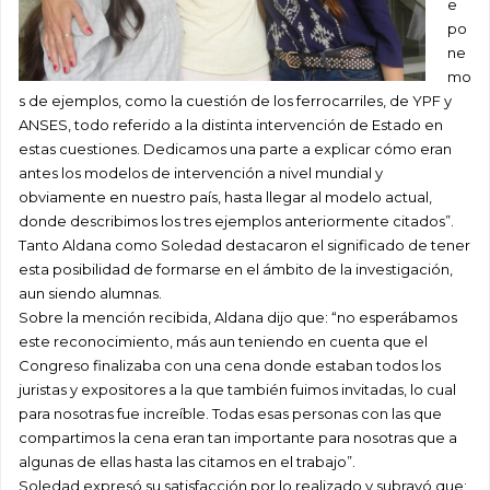
e
po
ne
mo
s de ejemplos, como la cuestión de los ferrocarriles, de YPF y
ANSES, todo referido a la distinta intervención de Estado en
estas cuestiones. Dedicamos una parte a explicar cómo eran
antes los modelos de intervención a nivel mundial y
obviamente en nuestro país, hasta llegar al modelo actual,
donde describimos los tres ejemplos anteriormente citados”.
Tanto Aldana como Soledad destacaron el significado de tener
esta posibilidad de formarse en el ámbito de la investigación,
aun siendo alumnas.
Sobre la mención recibida, Aldana dijo que: “no esperábamos
este reconocimiento, más aun teniendo en cuenta que el
Congreso finalizaba con una cena donde estaban todos los
juristas y expositores a la que también fuimos invitadas, lo cual
para nosotras fue increíble. Todas esas personas con las que
compartimos la cena eran tan importante para nosotras que a
algunas de ellas hasta las citamos en el trabajo”.
Soledad expresó su satisfacción por lo realizado y subrayó que: