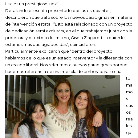
Lisa es un prestigioso juez”.
Detallando el escrito presentado por las estudiantes,
describieron que trató sobre los nuevos paradigmas en materia
de intervención estatal. “Esto está relacionado con un proyecto
de dedicación semi exclusiva, en el que trabajamos junto con la
profesora y directora del mismo, Gisela Zingaretti, a quien le
estamos más que agradecidas”, coincidieron.
Particularmente explicaron que “dentro del proyecto
hablamos de lo que es un estado interventor y la diferencia con
un estado liberal. Nos referimos a nuevos paradigmas porque
hacemos
referencia de una mezcla de ambos, para lo cual
to
ma
mo
s
cas
os
rea
les
qu