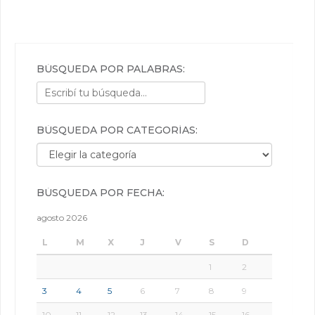
BÚSQUEDA POR PALABRAS:
BÚSQUEDA POR CATEGORÍAS:
Búsqueda por categorías:
BÚSQUEDA POR FECHA:
agosto 2026
L
M
X
J
V
S
D
1
2
3
4
5
6
7
8
9
10
11
12
13
14
15
16