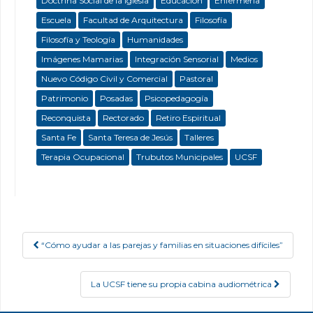
Doctrina Social de la Iglesia
Educación
Enfermeria
Escuela
Facultad de Arquitectura
Filosofía
Filosofía y Teología
Humanidades
Imágenes Mamarias
Integración Sensorial
Medios
Nuevo Código Civil y Comercial
Pastoral
Patrimonio
Posadas
Psicopedagogía
Reconquista
Rectorado
Retiro Espiritual
Santa Fe
Santa Teresa de Jesús
Talleres
Terapia Ocupacional
Trubutos Municipales
UCSF
“Cómo ayudar a las parejas y familias en situaciones difíciles”
Post navigation
La UCSF tiene su propia cabina audiométrica