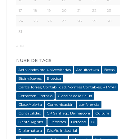
17
18
19
20
21
22
23
24
25
26
27
28
29
30
31
« Jul
NUBE DE TAGS:
Actividades pre-universitarias
Arquitectura
Becas
Bioimágenes
Bioética
Carlos Torres; Contabilidad; Normas Contables; RTNº41
Certamen Literario
Ciencias de la Salud
Clase Abierta
Comunicación
conferencia
Contabilidad
CP Santiago Bernasconi
Cultura
Dante Alghieri
Deportes
Derecho
DI
Diplomatura
Diseño Industrial