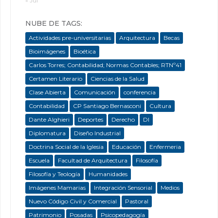
« Jul
NUBE DE TAGS:
Actividades pre-universitarias
Arquitectura
Becas
Bioimágenes
Bioética
Carlos Torres; Contabilidad; Normas Contables; RTNº41
Certamen Literario
Ciencias de la Salud
Clase Abierta
Comunicación
conferencia
Contabilidad
CP Santiago Bernasconi
Cultura
Dante Alghieri
Deportes
Derecho
DI
Diplomatura
Diseño Industrial
Doctrina Social de la Iglesia
Educación
Enfermeria
Escuela
Facultad de Arquitectura
Filosofía
Filosofía y Teología
Humanidades
Imágenes Mamarias
Integración Sensorial
Medios
Nuevo Código Civil y Comercial
Pastoral
Patrimonio
Posadas
Psicopedagogía