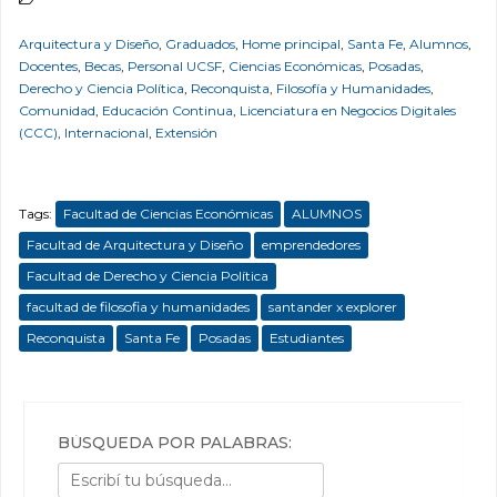
Arquitectura y Diseño
,
Graduados
,
Home principal
,
Santa Fe
,
Alumnos
,
Docentes
,
Becas
,
Personal UCSF
,
Ciencias Económicas
,
Posadas
,
Derecho y Ciencia Política
,
Reconquista
,
Filosofía y Humanidades
,
Comunidad
,
Educación Continua
,
Licenciatura en Negocios Digitales
(CCC)
,
Internacional
,
Extensión
Tags:
Facultad de Ciencias Económicas
ALUMNOS
Facultad de Arquitectura y Diseño
emprendedores
Facultad de Derecho y Ciencia Política
facultad de filosofia y humanidades
santander x explorer
Reconquista
Santa Fe
Posadas
Estudiantes
BÚSQUEDA POR PALABRAS: