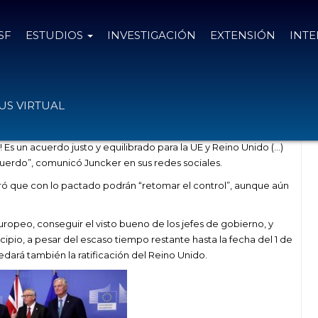
SF
ESTUDIOS
INVESTIGACIÓN
EXTENSIÓN
INT
o para su salida con la Unión Europea
S VIRTUAL
! Es un acuerdo justo y equilibrado para la UE y Reino Unido (…)
erdo”, comunicó Juncker en sus redes sociales.
guró que con lo pactado podrán “retomar el control”, aunque aún
 europeo, conseguir el visto bueno de los jefes de gobierno, y
cipio, a pesar del escaso tiempo restante hasta la fecha del 1 de
edará también la ratificación del Reino Unido.