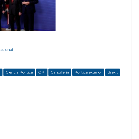
nacional
l
Ciencia Política
OPI
Cancillería
Política exterior
Brexit