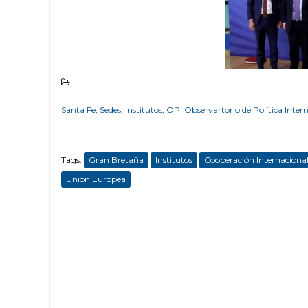
Santa Fe
,
Sedes
,
Institutos
,
OPI Observartorio de Política Inter
Tags:
Gran Bretaña
Institutos
Cooperación Internaciona
Unión Europea