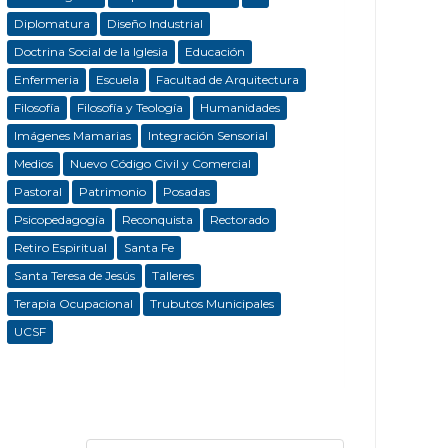
Diplomatura
Diseño Industrial
Doctrina Social de la Iglesia
Educación
Enfermeria
Escuela
Facultad de Arquitectura
Filosofía
Filosofía y Teología
Humanidades
Imágenes Mamarias
Integración Sensorial
Medios
Nuevo Código Civil y Comercial
Pastoral
Patrimonio
Posadas
Psicopedagogía
Reconquista
Rectorado
Retiro Espiritual
Santa Fe
Santa Teresa de Jesús
Talleres
Terapia Ocupacional
Trubutos Municipales
UCSF