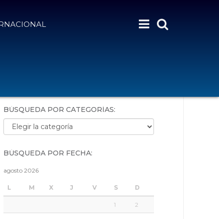
ERNACIONAL
BÚSQUEDA POR PALABRAS:
BÚSQUEDA POR CATEGORÍAS:
Búsqueda por categorías:
BÚSQUEDA POR FECHA:
agosto 2026
L
M
X
J
V
S
D
1
2