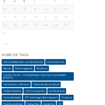
3
4
5
6
7
8
9
10
11
12
13
14
15
16
17
18
19
20
21
22
23
24
25
26
27
28
29
30
31
« Jul
NUBE DE TAGS:
Actividades pre-universitarias
Arquitectura
Becas
Bioimágenes
Bioética
Carlos Torres; Contabilidad; Normas Contables;
RTNº41
Certamen Literario
Ciencias de la Salud
Clase Abierta
Comunicación
conferencia
Contabilidad
CP Santiago Bernasconi
Cultura
Dante Alghieri
Deportes
Derecho
DI