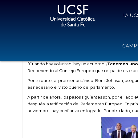
LA UC
Reino Unido logra un nuevo acuerd
CAMPU
17 de octubre de 2019
Volver
“Cuando hay voluntad, hay un acuerdo. ¡
Tenemos uno
Recomiendo al Consejo Europeo que respalde este acu
Por su parte, el premier británico, Boris Johnson, ase
es necesario el visto bueno del parlamento.
A partir de ahora, los pasos siguientes son, por el lado
después la ratificación del Parlamento Europeo. En prin
noviembre, hay confianza en lograrlo. Por otro lado, qu