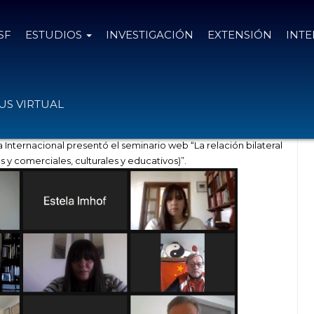
SF
ESTUDIOS
INVESTIGACIÓN
EXTENSIÓN
INT
ión bilateral Argentina – China
S VIRTUAL
 Internacional presentó el seminario web “La relación bilateral
 y comerciales, culturales y educativos)”.