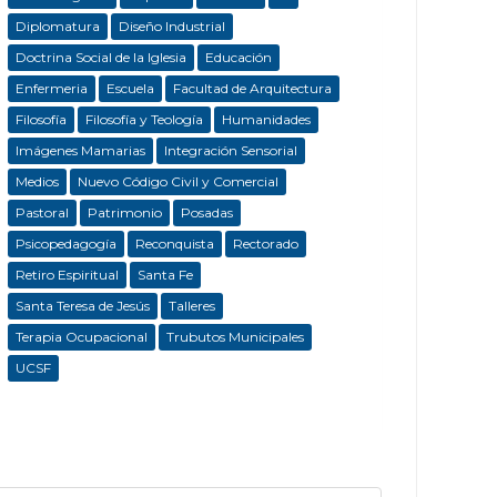
Diplomatura
Diseño Industrial
Doctrina Social de la Iglesia
Educación
Enfermeria
Escuela
Facultad de Arquitectura
Filosofía
Filosofía y Teología
Humanidades
Imágenes Mamarias
Integración Sensorial
Medios
Nuevo Código Civil y Comercial
Pastoral
Patrimonio
Posadas
Psicopedagogía
Reconquista
Rectorado
Retiro Espiritual
Santa Fe
Santa Teresa de Jesús
Talleres
Terapia Ocupacional
Trubutos Municipales
UCSF