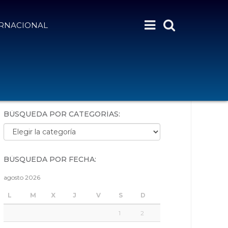
ERNACIONAL
BÚSQUEDA POR PALABRAS:
BÚSQUEDA POR CATEGORÍAS:
Búsqueda por categorías:
BÚSQUEDA POR FECHA:
agosto 2026
L
M
X
J
V
S
D
1
2