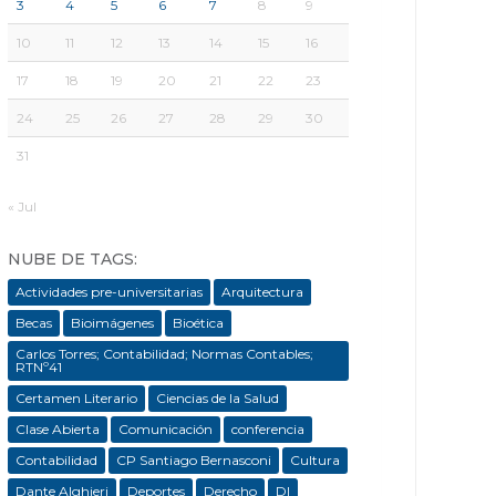
3
4
5
6
7
8
9
10
11
12
13
14
15
16
17
18
19
20
21
22
23
24
25
26
27
28
29
30
31
« Jul
NUBE DE TAGS:
Actividades pre-universitarias
Arquitectura
Becas
Bioimágenes
Bioética
Carlos Torres; Contabilidad; Normas Contables;
RTNº41
Certamen Literario
Ciencias de la Salud
Clase Abierta
Comunicación
conferencia
Contabilidad
CP Santiago Bernasconi
Cultura
Dante Alghieri
Deportes
Derecho
DI