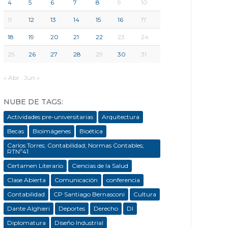
4
5
6
7
8
9
10
11
12
13
14
15
16
17
18
19
20
21
22
23
24
25
26
27
28
29
30
31
« Abr
Jun »
NUBE DE TAGS:
Actividades pre-universitarias
Arquitectura
Becas
Bioimágenes
Bioética
Carlos Torres; Contabilidad; Normas Contables;
RTNº41
Certamen Literario
Ciencias de la Salud
Clase Abierta
Comunicación
conferencia
Contabilidad
CP Santiago Bernasconi
Cultura
Dante Alghieri
Deportes
Derecho
DI
Diplomatura
Diseño Industrial