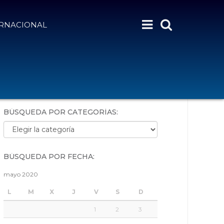
ERNACIONAL
BÚSQUEDA POR PALABRAS:
BÚSQUEDA POR CATEGORÍAS:
Búsqueda por categorías:
BÚSQUEDA POR FECHA:
mayo 2020
L
M
X
J
V
S
D
1
2
3