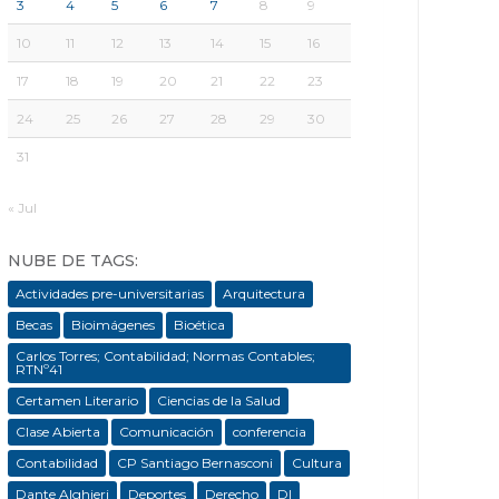
3
4
5
6
7
8
9
10
11
12
13
14
15
16
17
18
19
20
21
22
23
24
25
26
27
28
29
30
31
« Jul
NUBE DE TAGS:
Actividades pre-universitarias
Arquitectura
Becas
Bioimágenes
Bioética
Carlos Torres; Contabilidad; Normas Contables;
RTNº41
Certamen Literario
Ciencias de la Salud
Clase Abierta
Comunicación
conferencia
Contabilidad
CP Santiago Bernasconi
Cultura
Dante Alghieri
Deportes
Derecho
DI