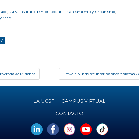
rado
,
IAPU Instituto de Arquitectura, Planeamiento y Urbanismo
,
sgrado
sf
rovincia de Misiones
Estudiá Nutrición: Inscripciones Abiertas
LA UCSF
CAMPUS VIRTUAL
CONTACTO