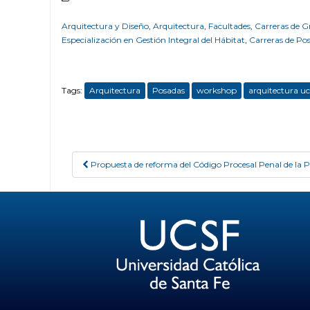
Arquitectura y Diseño
,
Arquitectura
,
Facultades
,
Carreras de G
Especialización en Gestión Integral del Hábitat
,
Carreras de Po
Tags:
Arquitectura
Posadas
workshop
arquitectura uc
Propuesta de reforma del Código Procesal Penal de la P
Post navigation