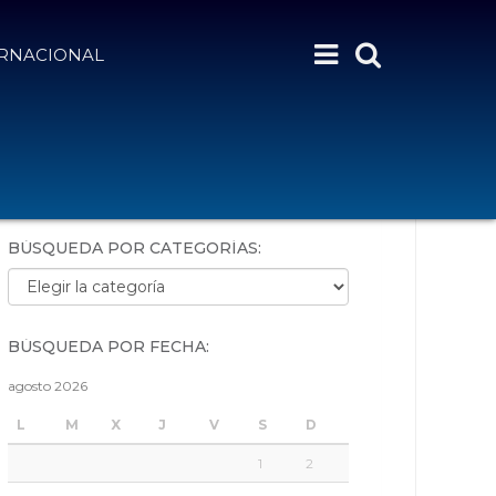
ERNACIONAL
BÚSQUEDA POR PALABRAS:
BÚSQUEDA POR CATEGORÍAS:
Búsqueda por categorías:
BÚSQUEDA POR FECHA:
agosto 2026
L
M
X
J
V
S
D
1
2