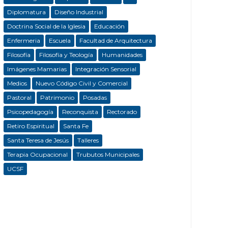
Diplomatura
Diseño Industrial
Doctrina Social de la Iglesia
Educación
Enfermeria
Escuela
Facultad de Arquitectura
Filosofía
Filosofía y Teología
Humanidades
Imágenes Mamarias
Integración Sensorial
Medios
Nuevo Código Civil y Comercial
Pastoral
Patrimonio
Posadas
Psicopedagogía
Reconquista
Rectorado
Retiro Espiritual
Santa Fe
Santa Teresa de Jesús
Talleres
Terapia Ocupacional
Trubutos Municipales
UCSF