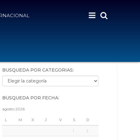
ERNACIONAL
BÚSQUEDA POR PALABRAS:
BÚSQUEDA POR CATEGORÍAS:
Búsqueda por categorías:
BÚSQUEDA POR FECHA:
agosto 2026
L
M
X
J
V
S
D
1
2