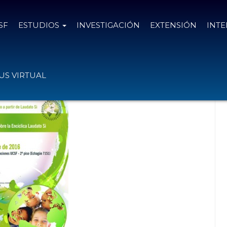
SF
ESTUDIOS
INVESTIGACIÓN
EXTENSIÓN
INT
o Si: Repensando el Desarrollo.
S VIRTUAL