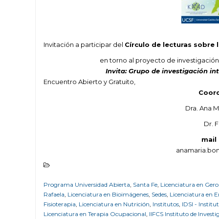
Invitación a participar del
Círculo de lecturas sobre 
en torno al proyecto de investigación
Invita: Grupo de investigación in
Encuentro Abierto y Gratuito,
Coord
Dra. Ana M
Dr. 
mail
anamaria.bo
Programa Universidad Abierta
,
Santa Fe
,
Licenciatura en Ger
Rafaela
,
Licenciatura en Bioimágenes
,
Sedes
,
Licenciatura en 
Fisioterapia
,
Licenciatura en Nutrición
,
Institutos
,
IDSI - Institu
Licenciatura en Terapia Ocupacional
,
IIFCS Instituto de Investi