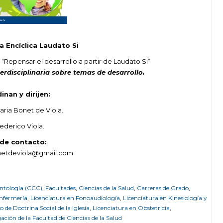
la Encíclica Laudato Si
 “Repensar el desarrollo a partir de Laudato Si”
terdisciplinaria sobre temas de desarrollo.
inan y dirijen:
aria Bonet de Viola.
Federico Viola.
 de contacto:
netdeviola@gmail.com
ontología (CCC)
,
Facultades
,
Ciencias de la Salud
,
Carreras de Grado
,
Enfermería
,
Licenciatura en Fonoaudiología
,
Licenciatura en Kinesiología y
to de Doctrina Social de la Iglesia
,
Licenciatura en Obstetricia
,
gación de la Facultad de Ciencias de la Salud