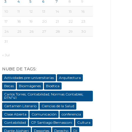
3
4
5
6
7
8
9
10
11
12
13
14
15
16
17
18
19
20
21
22
23
24
25
26
27
28
29
30
31
« Jul
NUBE DE TAGS:
Actividades pre-universitarias
Arquitectura
Becas
Bioimágenes
Bioética
Carlos Torres; Contabilidad; Normas Contables;
RTNº41
Certamen Literario
Ciencias de la Salud
Clase Abierta
Comunicación
conferencia
Contabilidad
CP Santiago Bernasconi
Cultura
Dante Alghieri
Deportes
Derecho
DI