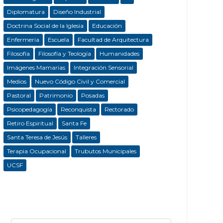
Diplomatura
Diseño Industrial
Doctrina Social de la Iglesia
Educación
Enfermeria
Escuela
Facultad de Arquitectura
Filosofía
Filosofía y Teología
Humanidades
Imágenes Mamarias
Integración Sensorial
Medios
Nuevo Código Civil y Comercial
Pastoral
Patrimonio
Posadas
Psicopedagogía
Reconquista
Rectorado
Retiro Espiritual
Santa Fe
Santa Teresa de Jesús
Talleres
Terapia Ocupacional
Trubutos Municipales
UCSF