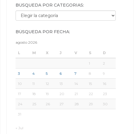
BÚSQUEDA POR CATEGORÍAS:
Búsqueda por categorías:
BÚSQUEDA POR FECHA:
agosto 2026
L
M
X
J
V
S
D
1
2
3
4
5
6
7
8
9
10
11
12
13
14
15
16
17
18
19
20
21
22
23
24
25
26
27
28
29
30
31
« Jul