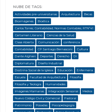
NUBE DE TAGS:
Actividades pre-universitarias
Arquitectura
Becas
Bioimágenes
Bioética
Carlos Torres; Contabilidad; Normas Contables; RTNº41
Certamen Literario
Ciencias de la Salud
Clase Abierta
Comunicación
conferencia
Contabilidad
CP Santiago Bernasconi
Cultura
Dante Alghieri
Deportes
Derecho
DI
Diplomatura
Diseño Industrial
Doctrina Social de la Iglesia
Educación
Enfermeria
Escuela
Facultad de Arquitectura
Filosofía
Filosofía y Teología
Humanidades
Imágenes Mamarias
Integración Sensorial
Medios
Nuevo Código Civil y Comercial
Pastoral
Patrimonio
Posadas
Psicopedagogía