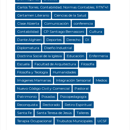
Carlos Torres; Contabilidad; Normas Contables; RTNº41
Certamen Literario
Ciencias de la Salud
Clase Abierta
Comunicación
conferencia
Contabilidad
CP Santiago Bernasconi
Cultura
Dante Alghieri
Deportes
Derecho
DI
Diplomatura
Diseño Industrial
Doctrina Social de la Iglesia
Educación
Enfermeria
Escuela
Facultad de Arquitectura
Filosofía
Filosofía y Teología
Humanidades
Imágenes Mamarias
Integración Sensorial
Medios
Nuevo Código Civil y Comercial
Pastoral
Patrimonio
Posadas
Psicopedagogía
Reconquista
Rectorado
Retiro Espiritual
Santa Fe
Santa Teresa de Jesús
Talleres
Terapia Ocupacional
Trubutos Municipales
UCSF