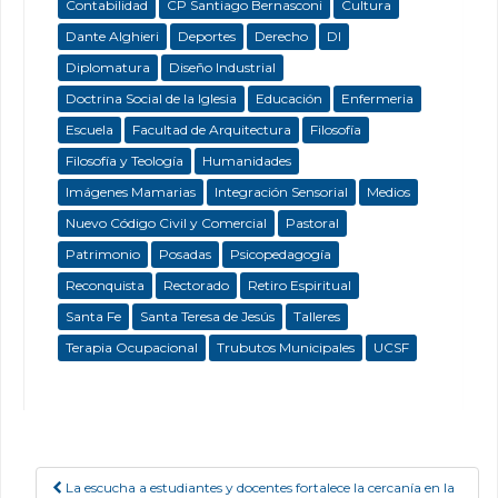
Contabilidad
CP Santiago Bernasconi
Cultura
Dante Alghieri
Deportes
Derecho
DI
Diplomatura
Diseño Industrial
Doctrina Social de la Iglesia
Educación
Enfermeria
Escuela
Facultad de Arquitectura
Filosofía
Filosofía y Teología
Humanidades
Imágenes Mamarias
Integración Sensorial
Medios
Nuevo Código Civil y Comercial
Pastoral
Patrimonio
Posadas
Psicopedagogía
Reconquista
Rectorado
Retiro Espiritual
Santa Fe
Santa Teresa de Jesús
Talleres
Terapia Ocupacional
Trubutos Municipales
UCSF
La escucha a estudiantes y docentes fortalece la cercanía en la