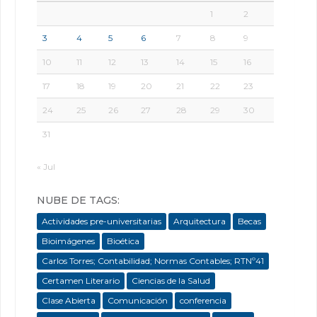
1
2
3
4
5
6
7
8
9
10
11
12
13
14
15
16
17
18
19
20
21
22
23
24
25
26
27
28
29
30
31
« Jul
NUBE DE TAGS:
Actividades pre-universitarias
Arquitectura
Becas
Bioimágenes
Bioética
Carlos Torres; Contabilidad; Normas Contables; RTNº41
Certamen Literario
Ciencias de la Salud
Clase Abierta
Comunicación
conferencia