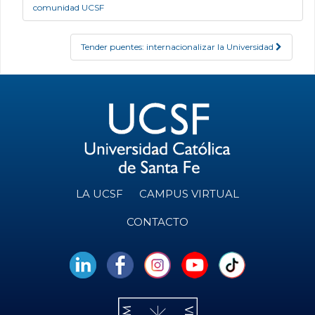
Post navigation
comunidad UCSF
Tender puentes: internacionalizar la Universidad
LA UCSF
CAMPUS VIRTUAL
CONTACTO