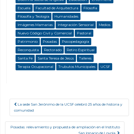
Escuela
Facultad de Arquitectura
Filosofía
Filosofía y Teología
Humanidades
Imágenes Mamarias
Integración Sensorial
Medios
Nuevo Código Civil y Comercial
Pastoral
Patrimonio
Posadas
Psicopedagogía
Reconquista
Rectorado
Retiro Espiritual
Santa Fe
Santa Teresa de Jesús
Talleres
Terapia Ocupacional
Trubutos Municipales
UCSF
La sede San Jerónimo de la UCSF celebró 25 años de historia y
Post navigation
comunidad
Posadas: relevamiento y propuesta de ampliación en el Instituto
San Ignacio de Loyola