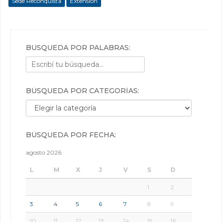
Sede Reconquista
Extensión
BÚSQUEDA POR PALABRAS:
BÚSQUEDA POR CATEGORÍAS:
Búsqueda por categorías:
BÚSQUEDA POR FECHA:
agosto 2026
L
M
X
J
V
S
D
1
2
3
4
5
6
7
8
9
10
11
12
13
14
15
16