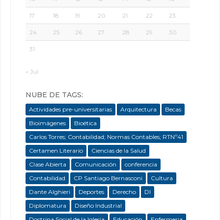
17
18
19
20
21
22
23
24
25
26
27
28
29
30
31
« Jul
NUBE DE TAGS:
Actividades pre-universitarias
Arquitectura
Becas
Bioimágenes
Bioética
Carlos Torres; Contabilidad; Normas Contables; RTNº41
Certamen Literario
Ciencias de la Salud
Clase Abierta
Comunicación
conferencia
Contabilidad
CP Santiago Bernasconi
Cultura
Dante Alghieri
Deportes
Derecho
DI
Diplomatura
Diseño Industrial
Doctrina Social de la Iglesia
Educación
Enfermeria