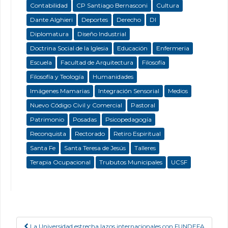
Contabilidad
CP Santiago Bernasconi
Cultura
Dante Alghieri
Deportes
Derecho
DI
Diplomatura
Diseño Industrial
Doctrina Social de la Iglesia
Educación
Enfermeria
Escuela
Facultad de Arquitectura
Filosofía
Filosofía y Teología
Humanidades
Imágenes Mamarias
Integración Sensorial
Medios
Nuevo Código Civil y Comercial
Pastoral
Patrimonio
Posadas
Psicopedagogía
Reconquista
Rectorado
Retiro Espiritual
Santa Fe
Santa Teresa de Jesús
Talleres
Terapia Ocupacional
Trubutos Municipales
UCSF
La Universidad estrecha lazos internacionales con FUNDEFA