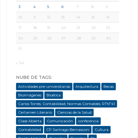
3
4
5
6
7
8
9
10
11
12
13
14
15
16
17
18
19
20
21
22
23
24
25
26
27
28
29
30
31
« Jul
NUBE DE TAGS:
Actividades pre-universitarias
Arquitectura
Becas
Bioimágenes
Bioética
Carlos Torres; Contabilidad; Normas Contables; RTNº41
Certamen Literario
Ciencias de la Salud
Clase Abierta
Comunicación
conferencia
Contabilidad
CP Santiago Bernasconi
Cultura