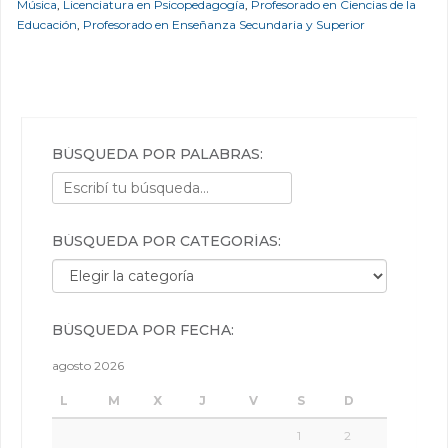
Música
,
Licenciatura en Psicopedagogía
,
Profesorado en Ciencias de la
Educación
,
Profesorado en Enseñanza Secundaria y Superior
BÚSQUEDA POR PALABRAS:
BÚSQUEDA POR CATEGORÍAS:
Búsqueda por categorías:
BÚSQUEDA POR FECHA:
agosto 2026
L
M
X
J
V
S
D
1
2