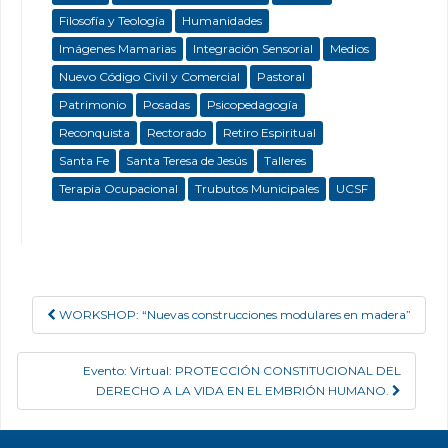
Filosofía y Teología
Humanidades
Imágenes Mamarias
Integración Sensorial
Medios
Nuevo Código Civil y Comercial
Pastoral
Patrimonio
Posadas
Psicopedagogía
Reconquista
Rectorado
Retiro Espiritual
Santa Fe
Santa Teresa de Jesús
Talleres
Terapia Ocupacional
Trubutos Municipales
UCSF
WORKSHOP: “Nuevas construcciones modulares en madera”
Post navigation
Evento: Virtual: PROTECCIÓN CONSTITUCIONAL DEL
DERECHO A LA VIDA EN EL EMBRIÓN HUMANO.