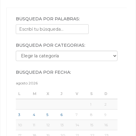
BÚSQUEDA POR PALABRAS:
BÚSQUEDA POR CATEGORÍAS:
Búsqueda por categorías:
BÚSQUEDA POR FECHA:
agosto 2026
L
M
X
J
V
S
D
1
2
3
4
5
6
7
8
9
10
11
12
13
14
15
16
17
18
19
20
21
22
23