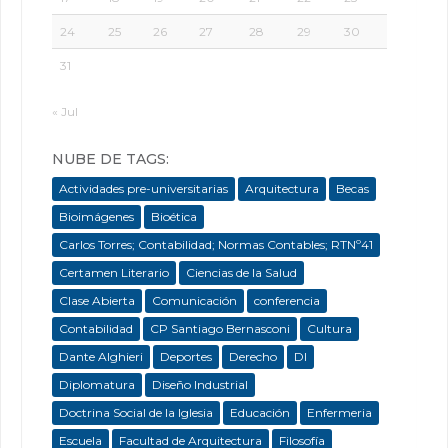
24
25
26
27
28
29
30
31
« Jul
NUBE DE TAGS:
Actividades pre-universitarias
Arquitectura
Becas
Bioimágenes
Bioética
Carlos Torres; Contabilidad; Normas Contables; RTNº41
Certamen Literario
Ciencias de la Salud
Clase Abierta
Comunicación
conferencia
Contabilidad
CP Santiago Bernasconi
Cultura
Dante Alghieri
Deportes
Derecho
DI
Diplomatura
Diseño Industrial
Doctrina Social de la Iglesia
Educación
Enfermeria
Escuela
Facultad de Arquitectura
Filosofía