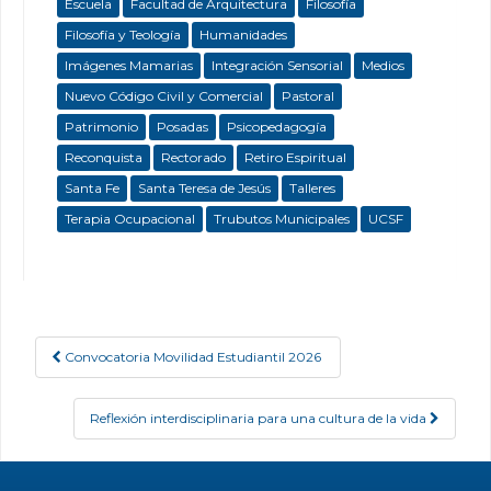
Escuela
Facultad de Arquitectura
Filosofía
Filosofía y Teología
Humanidades
Imágenes Mamarias
Integración Sensorial
Medios
Nuevo Código Civil y Comercial
Pastoral
Patrimonio
Posadas
Psicopedagogía
Reconquista
Rectorado
Retiro Espiritual
Santa Fe
Santa Teresa de Jesús
Talleres
Terapia Ocupacional
Trubutos Municipales
UCSF
Convocatoria Movilidad Estudiantil 2026
Post navigation
Reflexión interdisciplinaria para una cultura de la vida