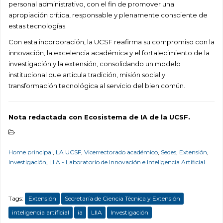
personal administrativo, con el fin de promover una
apropiación crítica, responsable y plenamente consciente de
estas tecnologías.
Con esta incorporación, la UCSF reafirma su compromiso con la
innovación, la excelencia académica y el fortalecimiento de la
investigación y la extensión, consolidando un modelo
institucional que articula tradición, misión social y
transformación tecnológica al servicio del bien común.
Nota redactada con Ecosistema de IA de la UCSF.
Home principal
,
LA UCSF
,
Vicerrectorado académico
,
Sedes
,
Extensión
,
Investigación
,
LIIA - Laboratorio de Innovación e Inteligencia Artificial
Tags:
Extensión
Secretaría de Ciencia Técnica y Extensión
inteligencia artificial
ia
LIIA
Investigación