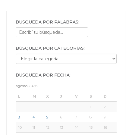
BÚSQUEDA POR PALABRAS:
BÚSQUEDA POR CATEGORÍAS:
Búsqueda por categorías:
BÚSQUEDA POR FECHA:
agosto 2026
L
M
X
J
V
S
D
1
2
3
4
5
6
7
8
9
10
11
12
13
14
15
16