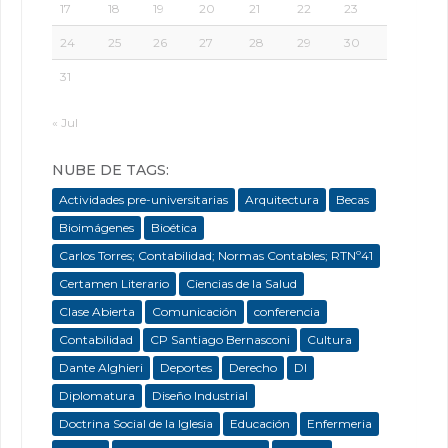
17
18
19
20
21
22
23
24
25
26
27
28
29
30
31
« Jul
NUBE DE TAGS:
Actividades pre-universitarias
Arquitectura
Becas
Bioimágenes
Bioética
Carlos Torres; Contabilidad; Normas Contables; RTNº41
Certamen Literario
Ciencias de la Salud
Clase Abierta
Comunicación
conferencia
Contabilidad
CP Santiago Bernasconi
Cultura
Dante Alghieri
Deportes
Derecho
DI
Diplomatura
Diseño Industrial
Doctrina Social de la Iglesia
Educación
Enfermeria