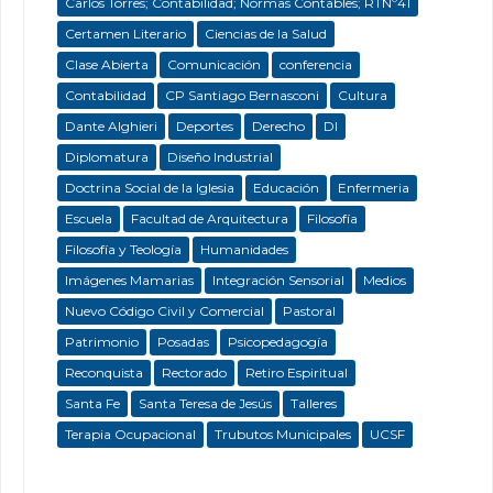
Carlos Torres; Contabilidad; Normas Contables; RTNº41
Certamen Literario
Ciencias de la Salud
Clase Abierta
Comunicación
conferencia
Contabilidad
CP Santiago Bernasconi
Cultura
Dante Alghieri
Deportes
Derecho
DI
Diplomatura
Diseño Industrial
Doctrina Social de la Iglesia
Educación
Enfermeria
Escuela
Facultad de Arquitectura
Filosofía
Filosofía y Teología
Humanidades
Imágenes Mamarias
Integración Sensorial
Medios
Nuevo Código Civil y Comercial
Pastoral
Patrimonio
Posadas
Psicopedagogía
Reconquista
Rectorado
Retiro Espiritual
Santa Fe
Santa Teresa de Jesús
Talleres
Terapia Ocupacional
Trubutos Municipales
UCSF