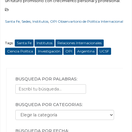
un futuro promisorio con crecimiento personal y profesional.
Santa Fe
,
Sedes
,
Institutos
,
OPI Observartorio de Política Internacional
Tags:
Santa Fe
Institutos
Relaciones Internacionales
Ciencia Política
Investigación
OPI
Argentina
UCSF
BÚSQUEDA POR PALABRAS:
BÚSQUEDA POR CATEGORÍAS:
Búsqueda por categorías:
BÚSQUEDA POR FECHA: