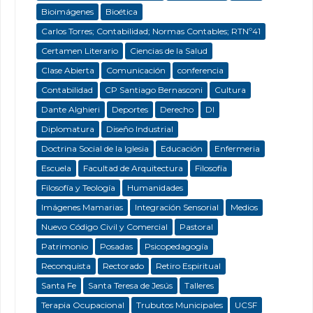
Bioimágenes
Bioética
Carlos Torres; Contabilidad; Normas Contables; RTNº41
Certamen Literario
Ciencias de la Salud
Clase Abierta
Comunicación
conferencia
Contabilidad
CP Santiago Bernasconi
Cultura
Dante Alghieri
Deportes
Derecho
DI
Diplomatura
Diseño Industrial
Doctrina Social de la Iglesia
Educación
Enfermeria
Escuela
Facultad de Arquitectura
Filosofía
Filosofía y Teología
Humanidades
Imágenes Mamarias
Integración Sensorial
Medios
Nuevo Código Civil y Comercial
Pastoral
Patrimonio
Posadas
Psicopedagogía
Reconquista
Rectorado
Retiro Espiritual
Santa Fe
Santa Teresa de Jesús
Talleres
Terapia Ocupacional
Trubutos Municipales
UCSF