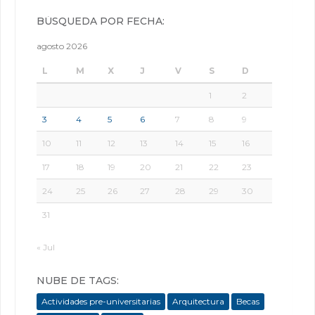
BÚSQUEDA POR FECHA:
agosto 2026
L
M
X
J
V
S
D
1
2
3
4
5
6
7
8
9
10
11
12
13
14
15
16
17
18
19
20
21
22
23
24
25
26
27
28
29
30
31
« Jul
NUBE DE TAGS:
Actividades pre-universitarias
Arquitectura
Becas