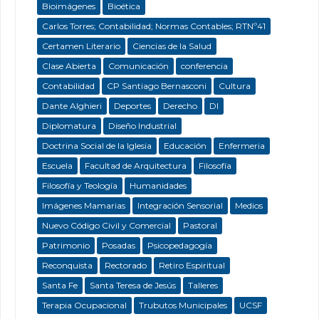
Bioimágenes
Bioética
Carlos Torres; Contabilidad; Normas Contables; RTNº41
Certamen Literario
Ciencias de la Salud
Clase Abierta
Comunicación
conferencia
Contabilidad
CP Santiago Bernasconi
Cultura
Dante Alghieri
Deportes
Derecho
DI
Diplomatura
Diseño Industrial
Doctrina Social de la Iglesia
Educación
Enfermeria
Escuela
Facultad de Arquitectura
Filosofía
Filosofía y Teología
Humanidades
Imágenes Mamarias
Integración Sensorial
Medios
Nuevo Código Civil y Comercial
Pastoral
Patrimonio
Posadas
Psicopedagogía
Reconquista
Rectorado
Retiro Espiritual
Santa Fe
Santa Teresa de Jesús
Talleres
Terapia Ocupacional
Trubutos Municipales
UCSF