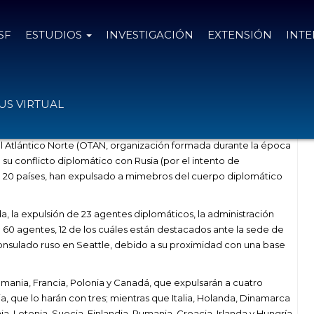
SF
ESTUDIOS
INVESTIGACIÓN
EXTENSIÓN
INT
 contra Rusia
S VIRTUAL
l Atlántico Norte (OTAN, organización formada durante la época
 su conflicto diplomático con Rusia (por el intento de
de 20 países, han expulsado a mimebros del cuerpo diplomático
 la expulsión de 23 agentes diplomáticos, la administración
a 60 agentes, 12 de los cuáles están destacados ante la sede de
onsulado ruso en Seattle, debido a su proximidad con una base
mania, Francia, Polonia y Canadá, que expulsarán a cuatro
a, que lo harán con tres; mientras que Italia, Holanda, Dinamarca
a, Letonia, Suecia, Finlandia, Rumania, Croacia, Irlanda y Hungría