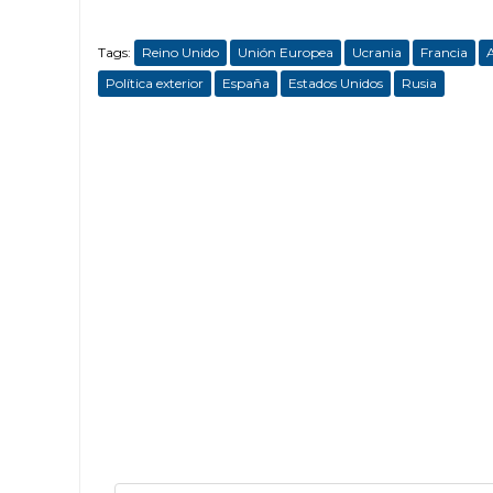
Tags:
Reino Unido
Unión Europea
Ucrania
Francia
Política exterior
España
Estados Unidos
Rusia