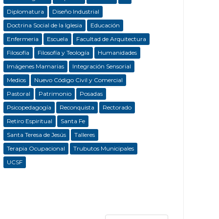
Diplomatura
Diseño Industrial
Doctrina Social de la Iglesia
Educación
Enfermeria
Escuela
Facultad de Arquitectura
Filosofía
Filosofía y Teología
Humanidades
Imágenes Mamarias
Integración Sensorial
Medios
Nuevo Código Civil y Comercial
Pastoral
Patrimonio
Posadas
Psicopedagogía
Reconquista
Rectorado
Retiro Espiritual
Santa Fe
Santa Teresa de Jesús
Talleres
Terapia Ocupacional
Trubutos Municipales
UCSF