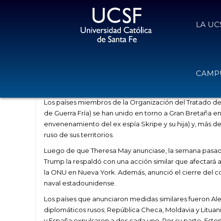
LA UC
La OTAN se une diplomáticamente
CAMPU
29 de marzo de 2018
Volver
Los países miembros de la Organización del Tratado de
de Guerra Fría) se han unido en torno a Gran Bretaña en
envenenamiento del ex espía Skripe y su hija) y, más 
ruso de sus territorios.
Luego de que Theresa May anunciase, la semana pasada,
Trump la respaldó con una acción similar que afectará 
la ONU en Nueva York. Además, anunció el cierre del c
naval estadounidense.
Los países que anunciaron medidas similares fueron Ale
diplomáticos rusos; República Checa, Moldavia y Lituani
y España expulsaron a dos cada uno. Por su parte, Estoni