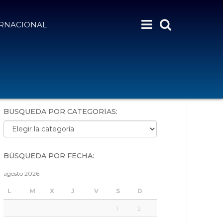
ERNACIONAL
BÚSQUEDA POR PALABRAS:
BÚSQUEDA POR CATEGORÍAS:
Búsqueda por categorías:
BÚSQUEDA POR FECHA:
agosto 2026
L
M
X
J
V
S
D
1
2