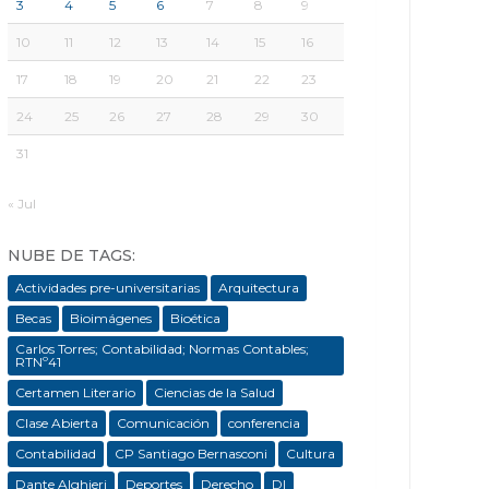
3
4
5
6
7
8
9
10
11
12
13
14
15
16
17
18
19
20
21
22
23
24
25
26
27
28
29
30
31
« Jul
NUBE DE TAGS:
Actividades pre-universitarias
Arquitectura
Becas
Bioimágenes
Bioética
Carlos Torres; Contabilidad; Normas Contables;
RTNº41
Certamen Literario
Ciencias de la Salud
Clase Abierta
Comunicación
conferencia
Contabilidad
CP Santiago Bernasconi
Cultura
Dante Alghieri
Deportes
Derecho
DI