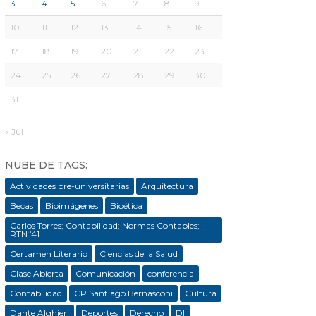
3
4
5
6
7
8
9
10
11
12
13
14
15
16
17
18
19
20
21
22
23
24
25
26
27
28
29
30
31
« Jul
NUBE DE TAGS:
Actividades pre-universitarias
Arquitectura
Becas
Bioimágenes
Bioética
Carlos Torres; Contabilidad; Normas Contables;
RTNº41
Certamen Literario
Ciencias de la Salud
Clase Abierta
Comunicación
conferencia
Contabilidad
CP Santiago Bernasconi
Cultura
Dante Alghieri
Deportes
Derecho
DI