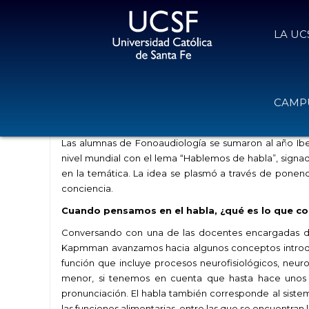
LA UC
Para hablar, primero hay que escu
CAMPU
6 de noviembre de 2018
Volver
Las alumnas de Fonoaudiología se sumaron al año Ib
nivel mundial con el lema “Hablemos de habla”, signadas
en la temática. La idea se plasmó a través de ponenc
conciencia.
Cuando pensamos en el habla, ¿qué es lo que 
Conversando con una de las docentes encargadas de l
Kapmman avanzamos hacia algunos conceptos introduc
función que incluye procesos neurofisiológicos, neur
menor, si tenemos en cuenta que hasta hace unos a
pronunciación. El habla también corresponde al siste
las funciones alimentarias, entre las que se encuentran la