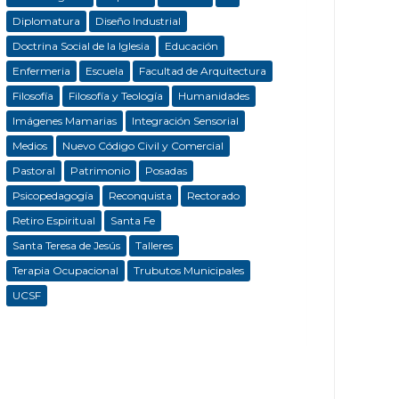
Diplomatura
Diseño Industrial
Doctrina Social de la Iglesia
Educación
Enfermeria
Escuela
Facultad de Arquitectura
Filosofía
Filosofía y Teología
Humanidades
Imágenes Mamarias
Integración Sensorial
Medios
Nuevo Código Civil y Comercial
Pastoral
Patrimonio
Posadas
Psicopedagogía
Reconquista
Rectorado
Retiro Espiritual
Santa Fe
Santa Teresa de Jesús
Talleres
Terapia Ocupacional
Trubutos Municipales
UCSF