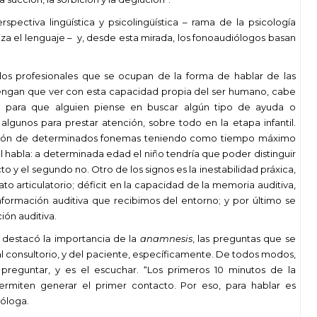
ectiva lingüística y psicolingüística – rama de la psicología
za el lenguaje – y, desde esta mirada, los fonoaudiólogos basan
os profesionales que se ocupan de la forma de hablar de las
tengan que ver con esta capacidad propia del ser humano, cabe
ta para que alguien piense en buscar algún tipo de ayuda o
gunos para prestar atención, sobre todo en la etapa infantil.
isición de determinados fonemas teniendo como tiempo máximo
 del habla: a determinada edad el niño tendría que poder distinguir
o y el segundo no. Otro de los signos es la inestabilidad práxica,
to articulatorio; déficit en la capacidad de la memoria auditiva,
nformación auditiva que recibimos del entorno; y por último se
ión auditiva.
a destacó la importancia de la
anamnesis
, las preguntas que se
a al consultorio, y del paciente, específicamente. De todos modos,
reguntar, y es el escuchar. “Los primeros 10 minutos de la
ermiten generar el primer contacto. Por eso, para hablar es
ióloga.