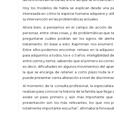
Hoy los modelos de habla se explican desde una persp
interesada en cómo la especie humana adquiere y utili
su intervención en las problemáticas actuales.
Ahora bien, si pensamos en el campo de acción de l
personas, entre otras cosas, y de problemáticas que 
preguntarse cuáles podrían ser los signos de aler
tratamiento. En base a esto, Kapmman nos enumeró al
Entre ellos podemos encontrar: retraso en la adqu
para adquirirlos a todos, los 4 o 5 años; inteligibilidad
entre
cama y tama
, sabiendo que el primero es correct
es decir, dificultades en algunos movimientos del apara
la que se encarga de retener a corto plazo toda la i
puede presentar cierta alteración a nivel de discriminac
Al momento de la consulta profesional, la especialist
realizan para conocer la historia de la familia que lleg
existe un paso primero y aún más importante que p
presentación son los más relevantes, los que nos p
totalmente importante escuchar”, afirmaba la fonoaud