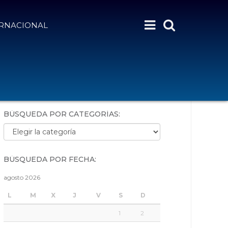
ERNACIONAL
BÚSQUEDA POR PALABRAS:
BÚSQUEDA POR CATEGORÍAS:
Búsqueda por categorías:
BÚSQUEDA POR FECHA:
agosto 2026
L
M
X
J
V
S
D
1
2