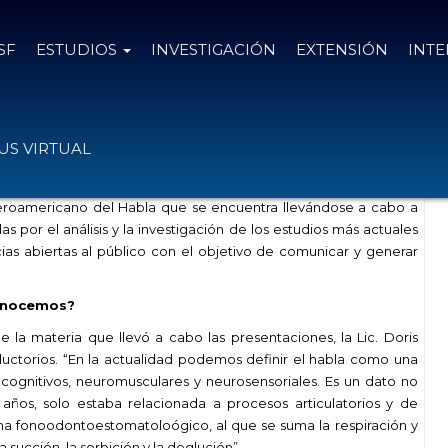
SF
ESTUDIOS
INVESTIGACIÓN
EXTENSIÓN
INT
char
S VIRTUAL
eroamericano del Habla que se encuentra llevándose a cabo a
 por el análisis y la investigación de los estudios más actuales
ias abiertas al público con el objetivo de comunicar y generar
conocemos?
a materia que llevó a cabo las presentaciones, la Lic. Doris
torios. “En la actualidad podemos definir el habla como una
ocognitivos, neuromusculares y neurosensoriales. Es un dato no
ños, solo estaba relacionada a procesos articulatorios y de
ma fonoodontoestomatoloógico, al que se suma la respiración y
 succión, la sorbición y la deglución”.