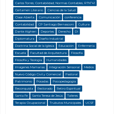
Carlos Torres; Contabilidad; Normas Contables; RTNº41
Certamen Literario
Ciencias de la Salud
Clase Abierta
Comunicación
conferencia
Contabilidad
CP Santiago Bernasconi
Cultura
Dante Alghieri
Deportes
Derecho
DI
Diplomatura
Diseño Industrial
Doctrina Social de la Iglesia
Educación
Enfermeria
Escuela
Facultad de Arquitectura
Filosofía
Filosofía y Teología
Humanidades
Imágenes Mamarias
Integración Sensorial
Medios
Nuevo Código Civil y Comercial
Pastoral
Patrimonio
Posadas
Psicopedagogía
Reconquista
Rectorado
Retiro Espiritual
Santa Fe
Santa Teresa de Jesús
Talleres
Terapia Ocupacional
Trubutos Municipales
UCSF