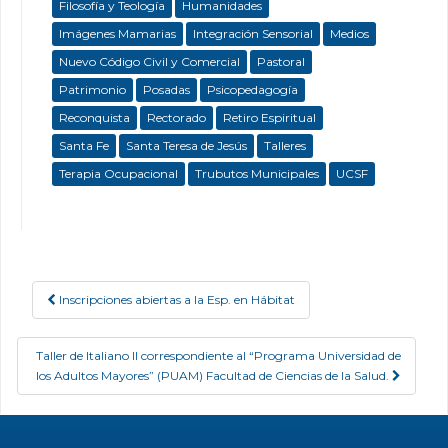
Filosofía y Teología
Humanidades
Imágenes Mamarias
Integración Sensorial
Medios
Nuevo Código Civil y Comercial
Pastoral
Patrimonio
Posadas
Psicopedagogía
Reconquista
Rectorado
Retiro Espiritual
Santa Fe
Santa Teresa de Jesús
Talleres
Terapia Ocupacional
Trubutos Municipales
UCSF
Inscripciones abiertas a la Esp. en Hábitat
Post navigation
Taller de Italiano II correspondiente al “Programa Universidad de
los Adultos Mayores” (PUAM) Facultad de Ciencias de la Salud.