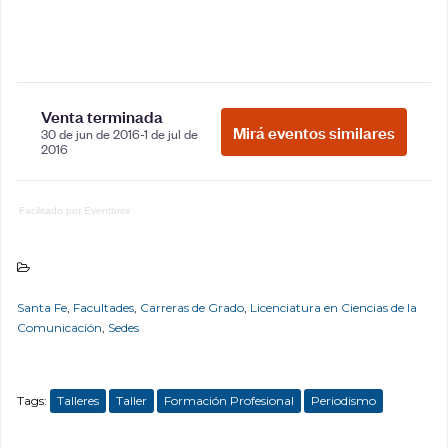
Facilitado por Eventbrite
Santa Fe
,
Facultades
,
Carreras de Grado
,
Licenciatura en Ciencias de la
Comunicación
,
Sedes
Tags:
Talleres
Taller
Formación Profesional
Periodismo