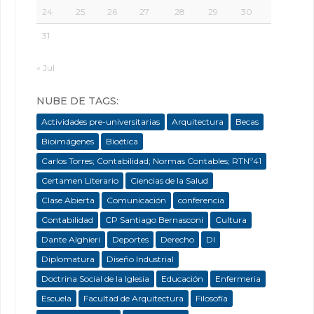
24
25
26
27
28
29
30
31
« Jul
NUBE DE TAGS:
Actividades pre-universitarias
Arquitectura
Becas
Bioimágenes
Bioética
Carlos Torres; Contabilidad; Normas Contables; RTNº41
Certamen Literario
Ciencias de la Salud
Clase Abierta
Comunicación
conferencia
Contabilidad
CP Santiago Bernasconi
Cultura
Dante Alghieri
Deportes
Derecho
DI
Diplomatura
Diseño Industrial
Doctrina Social de la Iglesia
Educación
Enfermeria
Escuela
Facultad de Arquitectura
Filosofía