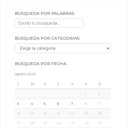
BÚSQUEDA POR PALABRAS:
BÚSQUEDA POR CATEGORÍAS:
Búsqueda por categorías:
BÚSQUEDA POR FECHA:
agosto 2026
L
M
X
J
V
S
D
1
2
3
4
5
6
7
8
9
10
11
12
13
14
15
16
17
18
19
20
21
22
23