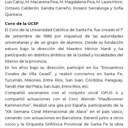
Luis Catoy, M. Macarena Piva, M. Magdalena Piva, M. Laura Moro,
Octavio Calderón, Sandra Carreño, Rosario Serralunga y Sofía
Quintana.
Coro de la UCSF
El Coro de la Universidad Católica de Santa Fe, fue creado el 1º
de setiembre de 1986 por inquietud de las autoridades
universitarias y de un grupo de alumnos. Desde su fundación
estuvo bajo la dirección del Maestro Héctor Nardi y ha
participado en distintos ámbitos de la ciudad y localidades del
interior de la provincia.
En los años bajo su dirección, participó en los “Encuentros
Corales de Villa Gesell”, y realizó conciertos en Santa Fe,
Tucumán, Misiones, Entre Ríos, San Juan, Córdoba, Paraguay,
Tandil, Mar del Plata, San Juan, Entre Ríos, etc.
Compartió escenarios con el conjunto vocal OPUS 4 y
compartió actuaciones con el Coro Alemán “Maulbronner
Kammerchor”. Realizó una gira por España, participando de la
“XIII Semana Coral Internacional de Alava” en el país vasco,
cerrando con actuaciones en Barcelona. Estrenó junto a otros
coros y la Orquesta Sinfónica Provincial de Santa Fe la obra