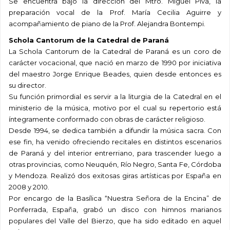
Se encuentra bajo la dirección del Mtro. Miguel Piva, la
preparación vocal de la Prof. María Cecilia Aguirre y
acompañamiento de piano de la Prof. Alejandra Bontempi.
Schola Cantorum de la Catedral de Paraná
La Schola Cantorum de la Catedral de Paraná es un coro de
carácter vocacional, que nació en marzo de 1990 por iniciativa
del maestro Jorge Enrique Beades, quien desde entonces es
su director.
Su función primordial es servir a la liturgia de la Catedral en el
ministerio de la música, motivo por el cual su repertorio está
íntegramente conformado con obras de carácter religioso.
Desde 1994, se dedica también a difundir la música sacra. Con
ese fin, ha venido ofreciendo recitales en distintos escenarios
de Paraná y del interior entrerriano, para trascender luego a
otras provincias, como Neuquén, Río Negro, Santa Fe, Córdoba
y Mendoza. Realizó dos exitosas giras artísticas por España en
2008 y 2010.
Por encargo de la Basílica “Nuestra Señora de la Encina” de
Ponferrada, España, grabó un disco con himnos marianos
populares del Valle del Bierzo, que ha sido editado en aquel