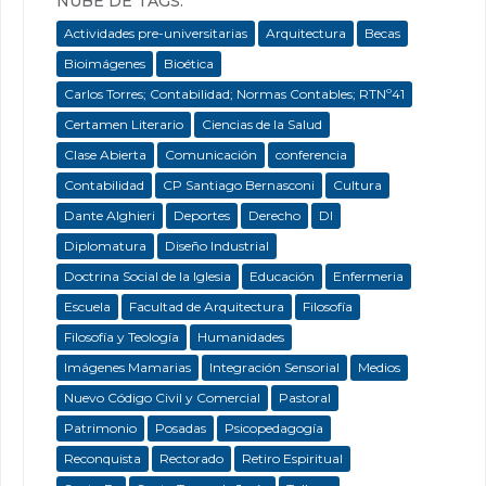
NUBE DE TAGS:
Actividades pre-universitarias
Arquitectura
Becas
Bioimágenes
Bioética
Carlos Torres; Contabilidad; Normas Contables; RTNº41
Certamen Literario
Ciencias de la Salud
Clase Abierta
Comunicación
conferencia
Contabilidad
CP Santiago Bernasconi
Cultura
Dante Alghieri
Deportes
Derecho
DI
Diplomatura
Diseño Industrial
Doctrina Social de la Iglesia
Educación
Enfermeria
Escuela
Facultad de Arquitectura
Filosofía
Filosofía y Teología
Humanidades
Imágenes Mamarias
Integración Sensorial
Medios
Nuevo Código Civil y Comercial
Pastoral
Patrimonio
Posadas
Psicopedagogía
Reconquista
Rectorado
Retiro Espiritual