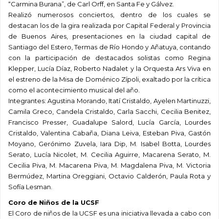
“Carmina Burana”, de Carl Orff, en Santa Fe y Gálvez.
Realizó numerosos conciertos, dentro de los cuales se
destacan los de la gira realizada por Capital Federal y Provincia
de Buenos Aires, presentaciones en la ciudad capital de
Santiago del Estero, Termas de Río Hondo y Añatuya, contando
con la participación de destacados solistas como Regina
Klepper, Lucía Díaz, Roberto Nadalet y la Orquesta Ars Viva en
el estreno de la Misa de Doménico Zípoli, exaltado por la crítica
como el acontecimiento musical del año.
Integrantes: Agustina Morando, Itatí Cristaldo, Ayelen Martinuzzi,
Camila Greco, Candela Cristaldo, Carla Sacchi, Cecilia Benitez,
Francisco Presser, Guadalupe Salord, Lucía García, Lourdes
Cristaldo, Valentina Cabaña, Diana Leiva, Esteban Piva, Gastón
Moyano, Gerónimo Zuvela, Iara Dip, M. Isabel Botta, Lourdes
Serato, Lucía Nicolet, M. Cecilia Aguirre, Macarena Serato, M.
Cecilia Piva, M. Macarena Piva, M. Magdalena Piva, M. Victoria
Bermúdez, Martina Oreggiani, Octavio Calderón, Paula Rota y
Sofía Lesman.
Coro de Niños de la UCSF
El Coro de niños de la UCSF es una iniciativa llevada a cabo con