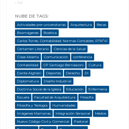
« Jul
NUBE DE TAGS:
Actividades pre-universitarias
Arquitectura
Becas
Bioimágenes
Bioética
Carlos Torres; Contabilidad; Normas Contables; RTNº41
Certamen Literario
Ciencias de la Salud
Clase Abierta
Comunicación
conferencia
Contabilidad
CP Santiago Bernasconi
Cultura
Dante Alghieri
Deportes
Derecho
DI
Diplomatura
Diseño Industrial
Doctrina Social de la Iglesia
Educación
Enfermeria
Escuela
Facultad de Arquitectura
Filosofía
Filosofía y Teología
Humanidades
Imágenes Mamarias
Integración Sensorial
Medios
Nuevo Código Civil y Comercial
Pastoral