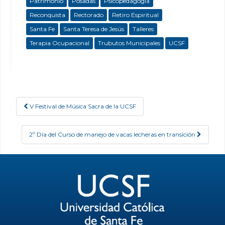
Patrimonio
Posadas
Psicopedagogía
Reconquista
Rectorado
Retiro Espiritual
Santa Fe
Santa Teresa de Jesús
Talleres
Terapia Ocupacional
Trubutos Municipales
UCSF
V Festival de Música Sacra de la UCSF
Post navigation
2º Día del Curso de manejo de vacas lecheras en transición