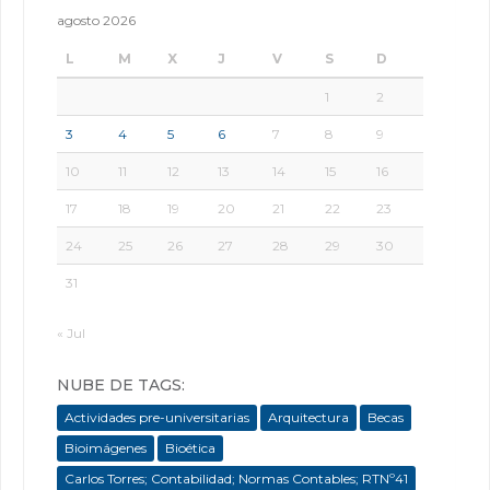
agosto 2026
L
M
X
J
V
S
D
1
2
3
4
5
6
7
8
9
10
11
12
13
14
15
16
17
18
19
20
21
22
23
24
25
26
27
28
29
30
31
« Jul
NUBE DE TAGS:
Actividades pre-universitarias
Arquitectura
Becas
Bioimágenes
Bioética
Carlos Torres; Contabilidad; Normas Contables; RTNº41