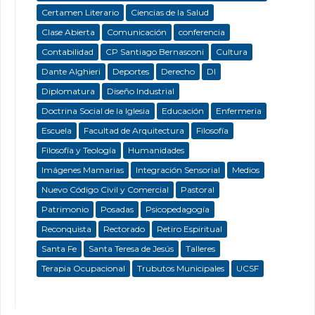
Certamen Literario
Ciencias de la Salud
Clase Abierta
Comunicación
conferencia
Contabilidad
CP Santiago Bernasconi
Cultura
Dante Alghieri
Deportes
Derecho
DI
Diplomatura
Diseño Industrial
Doctrina Social de la Iglesia
Educación
Enfermeria
Escuela
Facultad de Arquitectura
Filosofía
Filosofía y Teología
Humanidades
Imágenes Mamarias
Integración Sensorial
Medios
Nuevo Código Civil y Comercial
Pastoral
Patrimonio
Posadas
Psicopedagogía
Reconquista
Rectorado
Retiro Espiritual
Santa Fe
Santa Teresa de Jesús
Talleres
Terapia Ocupacional
Trubutos Municipales
UCSF