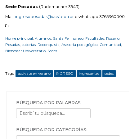
Sede Posadas (
Rademacher 3943)
Mail:
ingresoposadas@ucsf.edu.ar
o whatsapp 3765360000
Home principal
,
Alumnos
,
Santa Fe
,
Ingreso
,
Facultades
,
Rosario
,
Posadas
,
tutorías
,
Reconquista
,
Asesoría pedagógica
,
Comunidad
,
Bienestar Universitario
,
Sedes
Tags:
activate en verano
INGRESO
ingresantes
sedes
BÚSQUEDA POR PALABRAS:
BÚSQUEDA POR CATEGORÍAS:
Búsqueda por categorías: