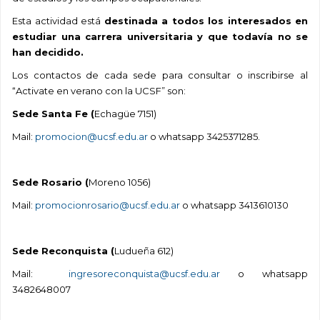
Esta actividad está
destinada a todos los interesados en
estudiar una carrera universitaria y que todavía no se
han decidido.
Los contactos de cada sede para consultar o inscribirse al
“Activate en verano con la UCSF” son:
Sede Santa Fe (
Echagüe 7151)
Mail:
promocion@ucsf.edu.ar
o whatsapp 3425371285.
Sede Rosario (
Moreno 1056)
Mail:
promocionrosario@ucsf.edu.ar
o whatsapp 3413610130
Sede Reconquista (
Ludueña 612)
Mail:
ingresoreconquista@ucsf.edu.ar
o whatsapp
3482648007