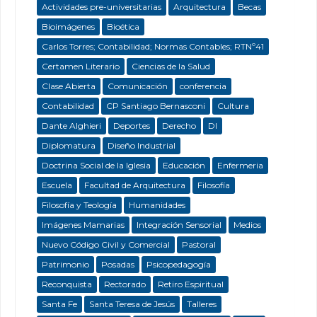
Actividades pre-universitarias
Arquitectura
Becas
Bioimágenes
Bioética
Carlos Torres; Contabilidad; Normas Contables; RTNº41
Certamen Literario
Ciencias de la Salud
Clase Abierta
Comunicación
conferencia
Contabilidad
CP Santiago Bernasconi
Cultura
Dante Alghieri
Deportes
Derecho
DI
Diplomatura
Diseño Industrial
Doctrina Social de la Iglesia
Educación
Enfermeria
Escuela
Facultad de Arquitectura
Filosofía
Filosofía y Teología
Humanidades
Imágenes Mamarias
Integración Sensorial
Medios
Nuevo Código Civil y Comercial
Pastoral
Patrimonio
Posadas
Psicopedagogía
Reconquista
Rectorado
Retiro Espiritual
Santa Fe
Santa Teresa de Jesús
Talleres