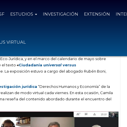
SF
ESTUDIOS
INVESTIGACIÓN
EXTENSIÓN
INT
nía Fragmentada
S VIRTUAL
-Eco-Jurídica, y en el marco del calendario de mayo sobre
e el texto
«
Ciudadanía
universal
versus
ce. La exposición estuvo a cargo del abogado Rubén Boni,
stigación jurídica
“Derechos Humanos y Economía” de la
 realizan de modo virtual cada viernes. En esta ocasión, Camila
 una reseña del contenido abordado durante el encuentro del