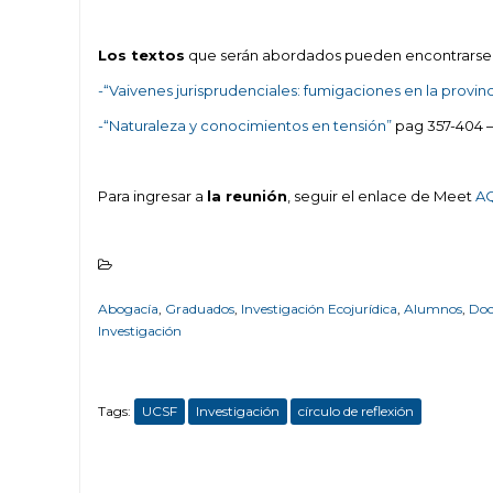
Los textos
que serán abordados pueden encontrarse e
-“Vaivenes jurisprudenciales: fumigaciones en la provinc
-“Naturaleza y conocimientos en tensión”
pag 357-404 –
Para ingresar a
la reunión
, seguir el enlace de Meet
A
Abogacía
,
Graduados
,
Investigación Ecojurídica
,
Alumnos
,
Doc
Investigación
Tags:
UCSF
Investigación
círculo de reflexión