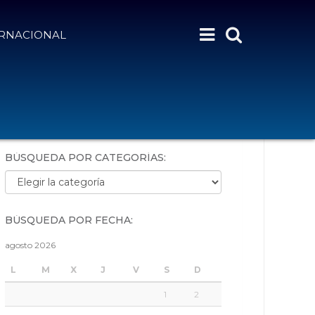
ERNACIONAL
BÚSQUEDA POR PALABRAS:
BÚSQUEDA POR CATEGORÍAS:
Búsqueda por categorías:
BÚSQUEDA POR FECHA:
agosto 2026
L
M
X
J
V
S
D
1
2