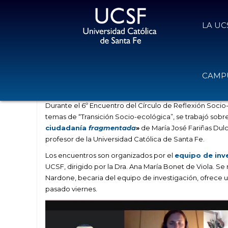
LA UC
Ciudadanía Universal vs. Ciudada
CAMPU
27 de mayo de 2021
Volver
Durante el 6º Encuentro del Círculo de Reflexión Socio
temas de “Transición Socio-ecológica”, se trabajó sobr
ciudadanía
fragmentada
»
de María José Fariñas Dul
profesor de la Universidad Católica de Santa Fe.
Los encuentros son organizados por el
equipo de inve
UCSF, dirigido por la Dra. Ana María Bonet de Viola. Se
Nardone, becaria del equipo de investigación, ofrece
pasado viernes.