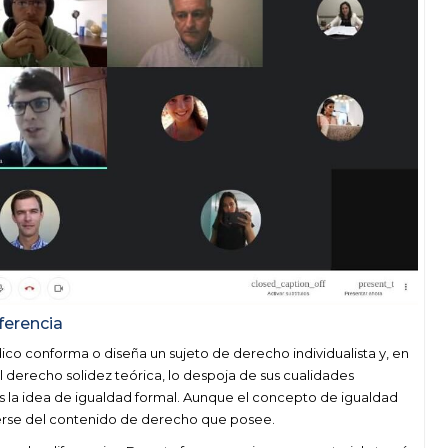
iferencia
dico conforma o diseña un sujeto de derecho individualista y, en
el derecho solidez teórica, lo despoja de sus cualidades
s la idea de igualdad formal. Aunque el concepto de igualdad
erse del contenido de derecho que posee.