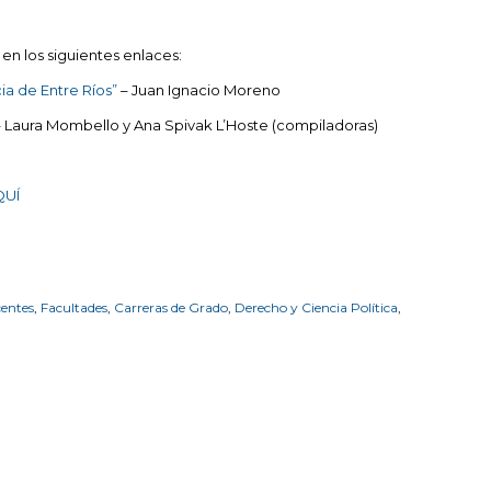
n los siguientes enlaces:
ia de Entre Ríos”
– Juan Ignacio Moreno
 Laura Mombello y Ana Spivak L’Hoste (compiladoras)
QUÍ
entes
,
Facultades
,
Carreras de Grado
,
Derecho y Ciencia Política
,