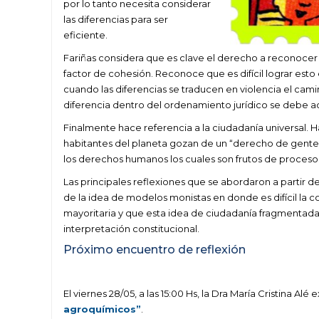
por lo tanto necesita considerar
las diferencias para ser
eficiente.
Fariñas considera que es clave el derecho a reconocer
factor de cohesión. Reconoce que es difícil lograr esto
cuando las diferencias se traducen en violencia el cami
diferencia dentro del ordenamiento jurídico se debe ac
Finalmente hace referencia a la ciudadanía universal. 
habitantes del planeta gozan de un “derecho de gentes
los derechos humanos los cuales son frutos de procesos
Las principales reflexiones que se abordaron a partir d
de la idea de modelos monistas en donde es difícil la c
mayoritaria y que esta idea de ciudadanía fragmentada i
interpretación constitucional.
Próximo encuentro de reflexión
El viernes 28/05, a las 15:00 Hs, la Dra María Cristina Al
agroquímicos”
.