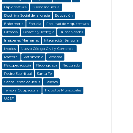
Diplomatura
Diseño Industrial
Doctrina Social de la Iglesia
Educación
Enfermeria
Escuela
Facultad de Arquitectura
Filosofía
Filosofía y Teología
Humanidades
Imágenes Mamarias
Integración Sensorial
Medios
Nuevo Código Civil y Comercial
Pastoral
Patrimonio
Posadas
Psicopedagogía
Reconquista
Rectorado
Retiro Espiritual
Santa Fe
Santa Teresa de Jesús
Talleres
Terapia Ocupacional
Trubutos Municipales
UCSF