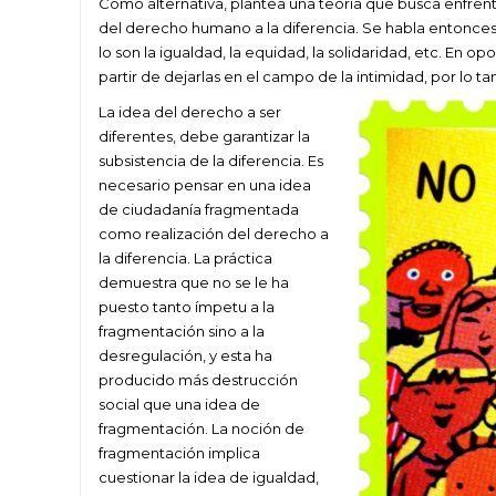
Como alternativa, plantea una teoría que busca enfrenta
del derecho humano a la diferencia. Se habla entonces 
lo son la igualdad, la equidad, la solidaridad, etc. En op
partir de dejarlas en el campo de la intimidad, por lo ta
La idea del derecho a ser
diferentes, debe garantizar la
subsistencia de la diferencia. Es
necesario pensar en una idea
de ciudadanía fragmentada
como realización del derecho a
la diferencia. La práctica
demuestra que no se le ha
puesto tanto ímpetu a la
fragmentación sino a la
desregulación, y esta ha
producido más destrucción
social que una idea de
fragmentación. La noción de
fragmentación implica
cuestionar la idea de igualdad,