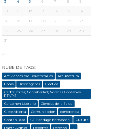
3
4
5
6
7
8
9
10
11
12
13
14
15
16
17
18
19
20
21
22
23
24
25
26
27
28
29
30
31
« Jul
NUBE DE TAGS:
Actividades pre-universitarias
Arquitectura
Becas
Bioimágenes
Bioética
Carlos Torres; Contabilidad; Normas Contables;
RTNº41
Certamen Literario
Ciencias de la Salud
Clase Abierta
Comunicación
conferencia
Contabilidad
CP Santiago Bernasconi
Cultura
Dante Alghieri
Deportes
Derecho
DI