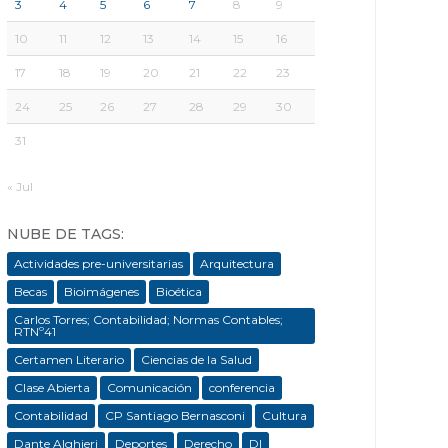
3
4
5
6
7
8
9
10
11
12
13
14
15
16
17
18
19
20
21
22
23
24
25
26
27
28
29
30
31
« Jul
NUBE DE TAGS:
Actividades pre-universitarias
Arquitectura
Becas
Bioimágenes
Bioética
Carlos Torres; Contabilidad; Normas Contables;
RTNº41
Certamen Literario
Ciencias de la Salud
Clase Abierta
Comunicación
conferencia
Contabilidad
CP Santiago Bernasconi
Cultura
Dante Alghieri
Deportes
Derecho
DI