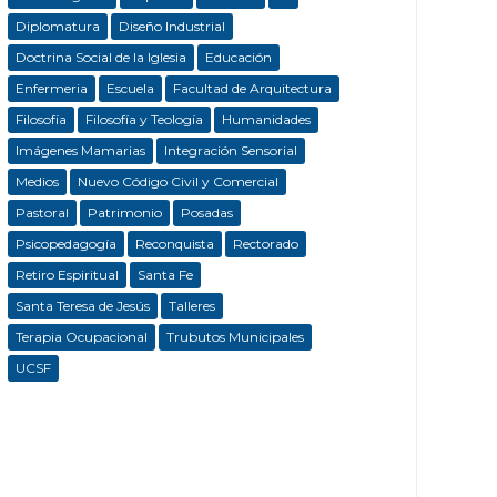
Diplomatura
Diseño Industrial
Doctrina Social de la Iglesia
Educación
Enfermeria
Escuela
Facultad de Arquitectura
Filosofía
Filosofía y Teología
Humanidades
Imágenes Mamarias
Integración Sensorial
Medios
Nuevo Código Civil y Comercial
Pastoral
Patrimonio
Posadas
Psicopedagogía
Reconquista
Rectorado
Retiro Espiritual
Santa Fe
Santa Teresa de Jesús
Talleres
Terapia Ocupacional
Trubutos Municipales
UCSF