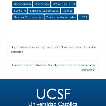
Reconquista
Rectorado
Retiro Espiritual
Santa Fe
Santa Teresa de Jesús
Talleres
Terapia Ocupacional
Trubutos Municipales
UCSF
¿Cuánto de nuevo hay bajo el sol? Novedades sobre la ciudad
Post navigation
conocida
Encuentro con la Pastoral Social y referentes de movimientos
sociales