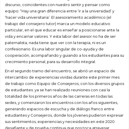
discurso, coincidentes con nuestro sentir y pensar como
equipo: “Hay una gran diferencia entre ‘ir a la universidad’ y
‘hacer vida universitaria’. El asesoramiento académico (el
trabajo del consejero tutor) marca un modelo educativo
particular, en el que educar es enseñar a posicionarse ante la
vida y encarnar valores. Y esta labor del asesor no ha de ser
paternalista, nada tiene que ver con la terapia, ni es un
confesionario. Es una labor singular de co-ayuda y de
cooperación, acompañando y guiando a los estudiantes para su
crecimiento personal, para su desarrollo integral.
En el segundo tramo del encuentro, se abrió un espacio de
intercambio de experiencias vividas durante este primer mes
de trabajo como Equipo de Consejeros, con los diversos grupos
de estudiantes: ya se han realizado reuniones con casi la
totalidad de los primeros años de las carreras en todas las
sedes, y comenzaron los encuentros con los años siguientes,
generando espacios de escucha y de diálogo franco entre
estudiantes y Consejeros, donde los jóvenes pudieron expresar
sus sentimientos, experiencias y necesidades en este 2020
desafiante y de prueba continua que nos toca atravesar.