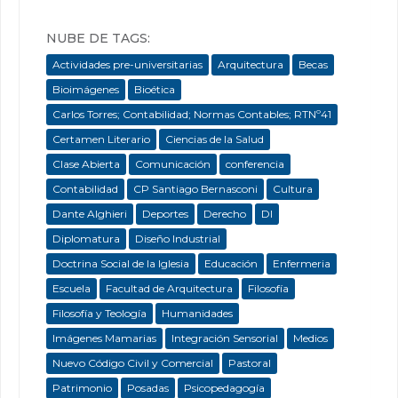
NUBE DE TAGS:
Actividades pre-universitarias
Arquitectura
Becas
Bioimágenes
Bioética
Carlos Torres; Contabilidad; Normas Contables; RTNº41
Certamen Literario
Ciencias de la Salud
Clase Abierta
Comunicación
conferencia
Contabilidad
CP Santiago Bernasconi
Cultura
Dante Alghieri
Deportes
Derecho
DI
Diplomatura
Diseño Industrial
Doctrina Social de la Iglesia
Educación
Enfermeria
Escuela
Facultad de Arquitectura
Filosofía
Filosofía y Teología
Humanidades
Imágenes Mamarias
Integración Sensorial
Medios
Nuevo Código Civil y Comercial
Pastoral
Patrimonio
Posadas
Psicopedagogía