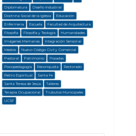
Diplomatura
Diseño Industrial
Doctrina Social de la Iglesia
Educación
Enfermeria
Escuela
Facultad de Arquitectura
Filosofía
Filosofía y Teología
Humanidades
Imágenes Mamarias
Integración Sensorial
Medios
Nuevo Código Civil y Comercial
Pastoral
Patrimonio
Posadas
Psicopedagogía
Reconquista
Rectorado
Retiro Espiritual
Santa Fe
Santa Teresa de Jesús
Talleres
Terapia Ocupacional
Trubutos Municipales
UCSF