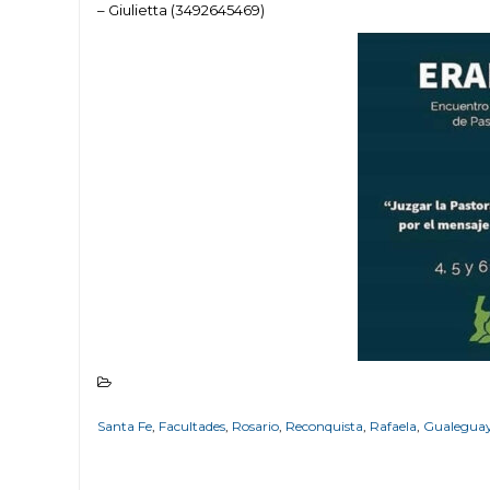
– Giulietta (3492645469)
Santa Fe
,
Facultades
,
Rosario
,
Reconquista
,
Rafaela
,
Gualegua