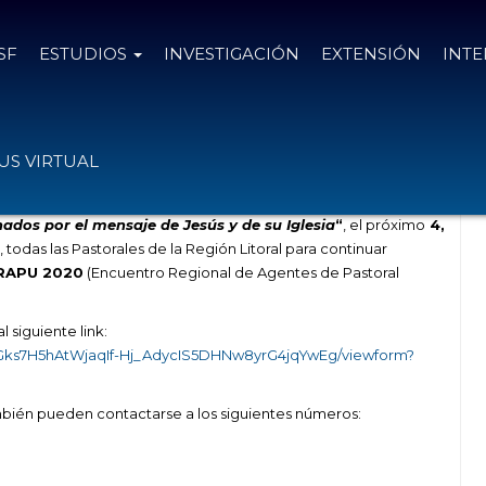
SF
ESTUDIOS
INVESTIGACIÓN
EXTENSIÓN
INT
e Pastoral Universitaria
S VIRTUAL
nados por el mensaje de Jesús y de su Iglesia
“
, el próximo
4,
, todas las Pastorales de la Región Litoral para continuar
ERAPU 2020
(Encuentro Regional de Agentes de Pastoral
 siguiente link:
dGks7H5hAtWjaqIf-Hj_AdycIS5DHNw8yrG4jqYwEg/viewform?
ambién pueden contactarse a los siguientes números: