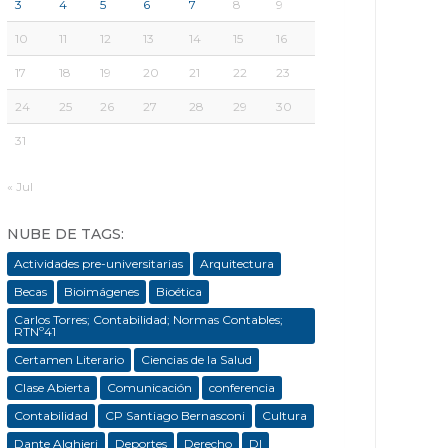
3
4
5
6
7
8
9
10
11
12
13
14
15
16
17
18
19
20
21
22
23
24
25
26
27
28
29
30
31
« Jul
NUBE DE TAGS:
Actividades pre-universitarias
Arquitectura
Becas
Bioimágenes
Bioética
Carlos Torres; Contabilidad; Normas Contables;
RTNº41
Certamen Literario
Ciencias de la Salud
Clase Abierta
Comunicación
conferencia
Contabilidad
CP Santiago Bernasconi
Cultura
Dante Alghieri
Deportes
Derecho
DI