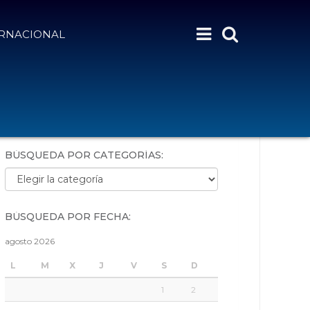
ERNACIONAL
BÚSQUEDA POR PALABRAS:
BÚSQUEDA POR CATEGORÍAS:
Búsqueda por categorías:
BÚSQUEDA POR FECHA:
agosto 2026
L
M
X
J
V
S
D
1
2