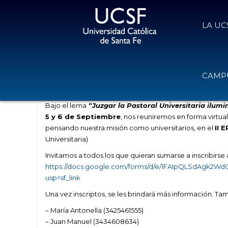
LA UC
II Encuentro Regional de Agentes d
CAMPU
27 de agosto de 2020
Volver
Bajo el lema
“
Juzgar la Pastoral Universitaria ilumi
5 y 6 de Septiembre
, nos reuniremos en forma virtual
pensando nuestra misión como universitarios, en el
II 
Universitaria)
Invitamos a todos los que quieran sumarse a inscribirse al
https://docs.google.com/forms/d/e/1FAIpQLSdAgk2W
usp=sf_link
Una vez inscriptos, se les brindará más información. T
– María Antonella (3425461555)
– Juan Manuel (3434608634)