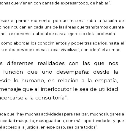
sonas que vienen con ganas de expresar todo, de hablar”.
 desde el primer momento, porque materializaba la función de
ad nos inculcan en cada una de las áreas que transitamos durante
ene la experiencia laboral de cara al ejercicio de la profesión.
 cómo abordar los conocimientos y poder trasladarlos, hasta el
 realidades que nos va a tocar visibilizar”, consideró el alumno.
diferentes realidades con las que nos
e función que uno desempeña: desde la
desde lo humano, en relación a la empatía,
mensaje que al interlocutor le sea de utilidad
cercarse a la consultoría”.
ca que “hay muchas actividades para realizar, muchos lugares a
ociedad más justa, más igualitaria, con más oportunidades y que
acceso a la justicia, en este caso, sea para todos”.