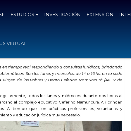
SF
ESTUDIOS
INVESTIGACIÓN
EXTENSIÓN
INT
lítica brinda consultorías jurídicas
S VIRTUAL
as
en
tiempo real respondiendo a consultas jurídicas
, brindando
oblemáticas.
Son los lunes y miércoles, de 14 a 16
hs
, en la sede
a Virgen de los Pobres y Beato Ceferino Namuncurá
(
Av. 12 de
gularmente, todos los lunes y miércoles durante dos horas al
cercano al complejo educativo Ceferino Namuncurá. Allí brindan
s. Al tiempo que son prácticas profesionales, voluntarias y
miento y educación jurídica muy necesario.