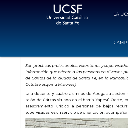
LA UC
La Facultad de Derecho y Ciencia Po
CAMPU
gratuitas
17 de noviembre de 2022
Volver
Son p
rácticas profesionales, voluntarias y supervisad
información
que oriente
a las personas en diversas
pr
de Cáritas de
la ciudad de Santa Fe, en
la Parroqui
Octubre
esquina Misiones
)
.
Una docente y cuatro alumnos de Abogacía asisten re
salón de Cáritas situado en el barrio Yapeyú Oeste, 
asesoramiento jurídico a personas de bajos recurso
supervisadas, es un servicio de orientación, acompaña