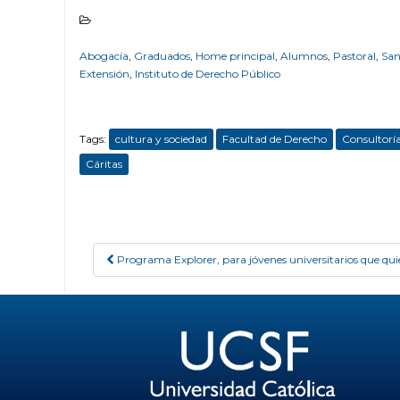
Abogacía
,
Graduados
,
Home principal
,
Alumnos
,
Pastoral
,
San
Extensión
,
Instituto de Derecho Público
Tags:
cultura y sociedad
Facultad de Derecho
Consultoría
Cáritas
Programa Explorer, para jóvenes universitarios que q
Post navigation