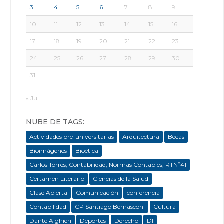
3
4
5
6
7
8
9
10
11
12
13
14
15
16
17
18
19
20
21
22
23
24
25
26
27
28
29
30
31
« Jul
NUBE DE TAGS:
Actividades pre-universitarias
Arquitectura
Becas
Bioimágenes
Bioética
Carlos Torres; Contabilidad; Normas Contables; RTNº41
Certamen Literario
Ciencias de la Salud
Clase Abierta
Comunicación
conferencia
Contabilidad
CP Santiago Bernasconi
Cultura
Dante Alghieri
Deportes
Derecho
DI