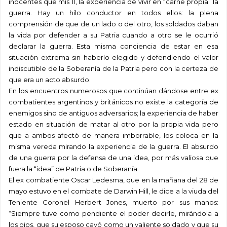
inocentes que mis 11, la experiencia de vivir en “carne propia” la
guerra. Hay un hilo conductor en todos ellos: la plena
comprensión de que de un lado o del otro, los soldados daban
la vida por defender a su Patria cuando a otro se le ocurrió
declarar la guerra. Esta misma conciencia de estar en esa
situación extrema sin haberlo elegido y defendiendo el valor
indiscutible de la Soberanía de la Patria pero con la certeza de
que era un acto absurdo.
En los encuentros numerosos que continúan dándose entre ex
combatientes argentinos y británicos no existe la categoría de
enemigos sino de antiguos adversarios; la experiencia de haber
estado en situación de matar al otro por la propia vida pero
que a ambos afectó de manera imborrable, los coloca en la
misma vereda mirando la experiencia de la guerra. El absurdo
de una guerra por la defensa de una idea, por más valiosa que
fuera la “idea” de Patria o de Soberanía.
El ex combatiente Oscar Ledesma, que en la mañana del 28 de
mayo estuvo en el combate de Darwin Hill, le dice a la viuda del
Teniente Coronel Herbert Jones, muerto por sus manos:
“Siempre tuve como pendiente el poder decirle, mirándola a
los ojos, que su esposo cayó como un valiente soldado y que su