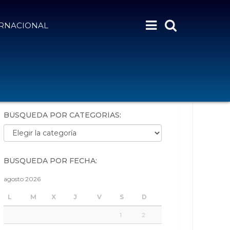
ERNACIONAL
BÚSQUEDA POR PALABRAS:
BÚSQUEDA POR CATEGORÍAS:
Búsqueda por categorías:
BÚSQUEDA POR FECHA:
agosto 2026
L
M
X
J
V
S
D
1
2