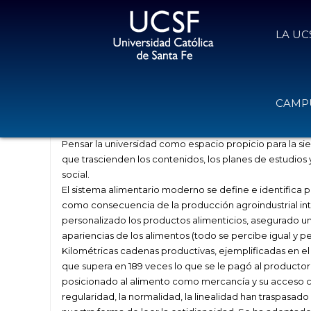
LA UC
La siembra de la soberanía aliment
CAMPU
30 de marzo de 2016
Volver
Pensar la universidad como espacio propicio para la si
que trascienden los contenidos, los planes de estudios
social.
El sistema alimentario moderno se define e identifica 
como consecuencia de la producción agroindustrial int
personalizado los productos alimenticios, asegurado u
apariencias de los alimentos (todo se percibe igual y 
Kilométricas cadenas productivas, ejemplificadas en el 
que supera en 189 veces lo que se le pagó al productor 
posicionado al alimento como mercancía y su acceso co
regularidad, la normalidad, la linealidad han traspasado