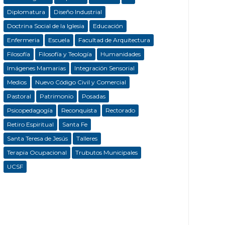
Diplomatura
Diseño Industrial
Doctrina Social de la Iglesia
Educación
Enfermeria
Escuela
Facultad de Arquitectura
Filosofía
Filosofía y Teología
Humanidades
Imágenes Mamarias
Integración Sensorial
Medios
Nuevo Código Civil y Comercial
Pastoral
Patrimonio
Posadas
Psicopedagogía
Reconquista
Rectorado
Retiro Espiritual
Santa Fe
Santa Teresa de Jesús
Talleres
Terapia Ocupacional
Trubutos Municipales
UCSF