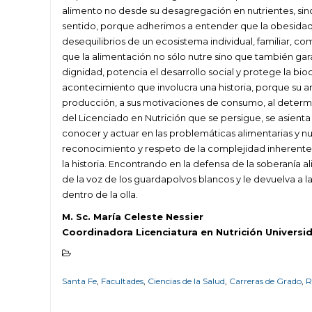
alimento no desde su desagregación en nutrientes, sin
sentido, porque adherimos a entender que la obesidad
desequilibrios de un ecosistema individual, familiar, c
que la alimentación no sólo nutre sino que también ga
dignidad, potencia el desarrollo social y protege la bi
acontecimiento que involucra una historia, porque su a
producción, a sus motivaciones de consumo, al determini
del Licenciado en Nutrición que se persigue, se asient
conocer y actuar en las problemáticas alimentarias y nut
reconocimiento y respeto de la complejidad inherente a
la historia. Encontrando en la defensa de la soberanía 
de la voz de los guardapolvos blancos y le devuelva a l
dentro de la olla.
M. Sc. María Celeste Nessier
Coordinadora Licenciatura en Nutrición Universi
Santa Fe
,
Facultades
,
Ciencias de la Salud
,
Carreras de Grado
,
R