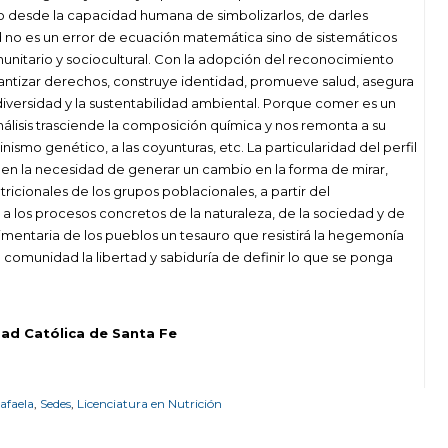
o desde la capacidad humana de simbolizarlos, de darles
 no es un error de ecuación matemática sino de sistemáticos
omunitario y sociocultural. Con la adopción del reconocimiento
rantizar derechos, construye identidad, promueve salud, asegura
odiversidad y la sustentabilidad ambiental. Porque comer es un
nálisis trasciende la composición química y nos remonta a su
smo genético, a las coyunturas, etc. La particularidad del perfil
a en la necesidad de generar un cambio en la forma de mirar,
ricionales de los grupos poblacionales, a partir del
 los procesos concretos de la naturaleza, de la sociedad y de
alimentaria de los pueblos un tesauro que resistirá la hegemonía
a comunidad la libertad y sabiduría de definir lo que se ponga
dad Católica de Santa Fe
afaela
,
Sedes
,
Licenciatura en Nutrición