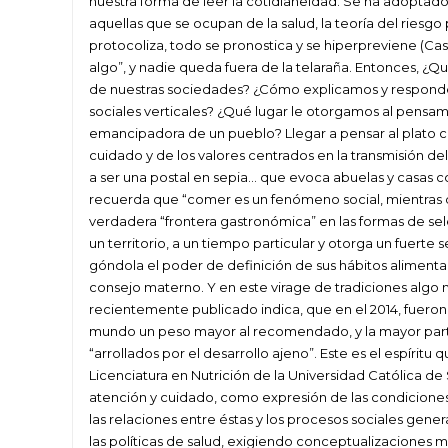
nuestra forma de leer la cotidianeidad. Se ha adoptado 
aquellas que se ocupan de la salud, la teoría del riesg
protocoliza, todo se pronostica y se hiperpreviene (Cas
algo”, y nadie queda fuera de la telaraña. Entonces, ¿Q
de nuestras sociedades? ¿Cómo explicamos y respond
sociales verticales? ¿Qué lugar le otorgamos al pensam
emancipadora de un pueblo? Llegar a pensar al plato co
cuidado y de los valores centrados en la transmisión de
a ser una postal en sepia… que evoca abuelas y casas c
recuerda que “comer es un fenómeno social, mientras qu
verdadera “frontera gastronómica” en las formas de sel
un territorio, a un tiempo particular y otorga un fuerte
góndola el poder de definición de sus hábitos alimenta
consejo materno. Y en este virage de tradiciones algo
recientemente publicado indica, que en el 2014, fueron 
mundo un peso mayor al recomendado, y la mayor parte 
“arrollados por el desarrollo ajeno”. Este es el espírit
Licenciatura en Nutrición de la Universidad Católica 
atención y cuidado, como expresión de las condicione
las relaciones entre éstas y los procesos sociales gene
las políticas de salud, exigiendo conceptualizaciones 