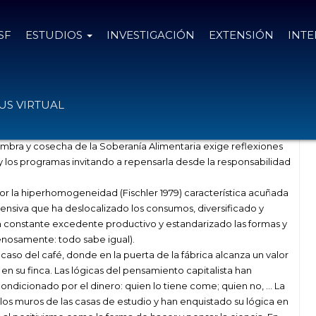
SF
ESTUDIOS
INVESTIGACIÓN
EXTENSIÓN
INT
aria en la universidad
S VIRTUAL
embra y cosecha de la Soberanía Alimentaria exige reflexiones
 y los programas invitando a repensarla desde la responsabilidad
por la hiperhomogeneidad (Fischler 1979) característica acuñada
ensiva que ha deslocalizado los consumos, diversificado y
n constante excedente productivo y estandarizado las formas y
penosamente: todo sabe igual).
caso del café, donde en la puerta de la fábrica alcanza un valor
en su finca. Las lógicas del pensamiento capitalista han
ndicionado por el dinero: quien lo tiene come; quien no, … La
 los muros de las casas de estudio y han enquistado su lógica en