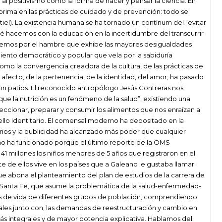
al positivismo como la forma de hacer y pensar la ciencia. En
o prima en las prácticas de cuidado y de prevención: todo se
tiel). La existencia humana se ha tornado un contínum del “evitar
ué hacemos con la educación en la incertidumbre del transcurrir
emos por el hambre que exhibe las mayores desigualdades
iento democrático y popular que vela por la sabiduría
mo la convergencia creadora de la cultura, de las prácticas de
l afecto, de la pertenencia, de la identidad, del amor; ha pasado
on patios. El reconocido antropólogo Jesús Contreras nos
e la nutrición es un fenómeno de la salud”, existiendo una
eccionar, preparar y consumir los alimentos que nos enraízan a
 sello identitario. El comensal moderno ha depositado en la
rios y la publicidad ha alcanzado más poder que cualquier
 no ha funcionado porque el último reporte de la OMS
41 millones los niños menores de 5 años que registraron en el
de ellos vive en los países que a Galeano le gustaba llamar:
u que abona el planteamiento del plan de estudios de la carrera de
de Santa Fe, que asume la problemática de la salud-enfermedad-
s de vida de diferentes grupos de población, comprendiendo
rales junto con, las demandas de reestructuración y cambio en
más integrales y de mayor potencia explicativa. Hablamos del