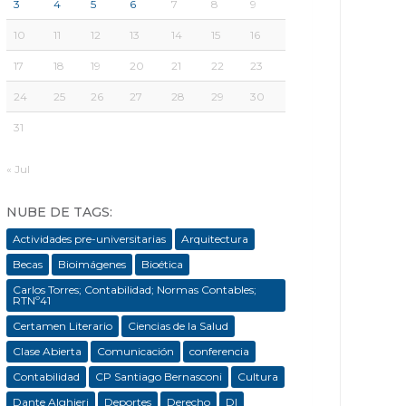
3
4
5
6
7
8
9
10
11
12
13
14
15
16
17
18
19
20
21
22
23
24
25
26
27
28
29
30
31
« Jul
NUBE DE TAGS:
Actividades pre-universitarias
Arquitectura
Becas
Bioimágenes
Bioética
Carlos Torres; Contabilidad; Normas Contables;
RTNº41
Certamen Literario
Ciencias de la Salud
Clase Abierta
Comunicación
conferencia
Contabilidad
CP Santiago Bernasconi
Cultura
Dante Alghieri
Deportes
Derecho
DI