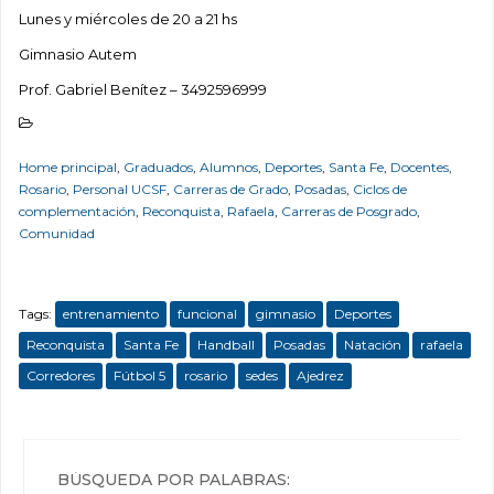
Lunes y miércoles de 20 a 21 hs
Gimnasio Autem
Prof. Gabriel Benítez – 3492596999
Home principal
,
Graduados
,
Alumnos
,
Deportes
,
Santa Fe
,
Docentes
,
Rosario
,
Personal UCSF
,
Carreras de Grado
,
Posadas
,
Ciclos de
complementación
,
Reconquista
,
Rafaela
,
Carreras de Posgrado
,
Comunidad
Tags:
entrenamiento
funcional
gimnasio
Deportes
Reconquista
Santa Fe
Handball
Posadas
Natación
rafaela
Corredores
Fútbol 5
rosario
sedes
Ajedrez
BÚSQUEDA POR PALABRAS: