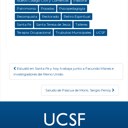
Nuevo Código Civil y Comercial
Pastoral
Patrimonio
Posadas
Psicopedagogía
Reconquista
Rectorado
Retiro Espiritual
Santa Fe
Santa Teresa de Jesús
Talleres
Terapia Ocupacional
Trubutos Municipales
UCSF
Estudió en Santa Fe y hoy trabaja junto a Facundo Manes e
Post navigation
investigadores del Reino Unido
Saludo de Pascua de Mons. Sergio Fenoy