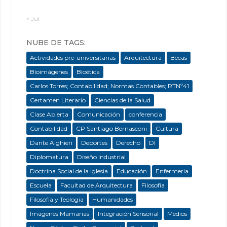
« Jul
NUBE DE TAGS:
Actividades pre-universitarias
Arquitectura
Becas
Bioimágenes
Bioética
Carlos Torres; Contabilidad; Normas Contables; RTNº41
Certamen Literario
Ciencias de la Salud
Clase Abierta
Comunicación
conferencia
Contabilidad
CP Santiago Bernasconi
Cultura
Dante Alghieri
Deportes
Derecho
DI
Diplomatura
Diseño Industrial
Doctrina Social de la Iglesia
Educación
Enfermeria
Escuela
Facultad de Arquitectura
Filosofía
Filosofía y Teología
Humanidades
Imágenes Mamarias
Integración Sensorial
Medios