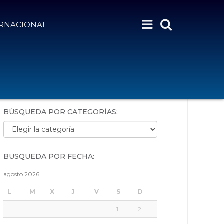
ERNACIONAL
BÚSQUEDA POR PALABRAS:
BÚSQUEDA POR CATEGORÍAS:
Búsqueda por categorías:
BÚSQUEDA POR FECHA:
agosto 2026
L
M
X
J
V
S
D
1
2