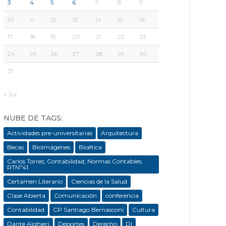
3
4
5
6
7
8
9
10
11
12
13
14
15
16
17
18
19
20
21
22
23
24
25
26
27
28
29
30
31
« Jul
NUBE DE TAGS:
Actividades pre-universitarias
Arquitectura
Becas
Bioimágenes
Bioética
Carlos Torres; Contabilidad; Normas Contables;
RTNº41
Certamen Literario
Ciencias de la Salud
Clase Abierta
Comunicación
conferencia
Contabilidad
CP Santiago Bernasconi
Cultura
Dante Alghieri
Deportes
Derecho
DI