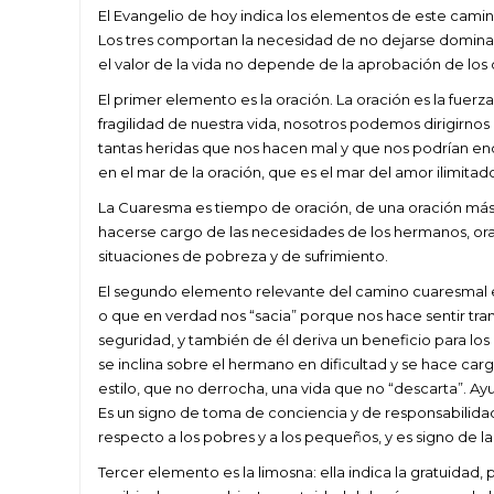
El Evangelio de hoy indica los elementos de este camino es
Los tres comportan la necesidad de no dejarse dominar 
el valor de la vida no depende de la aprobación de los
El primer elemento es la oración. La oración es la fuerza
fragilidad de nuestra vida, nosotros podemos dirigirnos
tantas heridas que nos hacen mal y que nos podrían en
en el mar de la oración, que es el mar del amor ilimitado
La Cuaresma es tiempo de oración, de una oración más
hacerse cargo de las necesidades de los hermanos, orac
situaciones de pobreza y de sufrimiento.
El segundo elemento relevante del camino cuaresmal e
o que en verdad nos “sacia” porque nos hace sentir tra
seguridad, y también de él deriva un beneficio para los 
se inclina sobre el hermano en dificultad y se hace carg
estilo, que no derrocha, una vida que no “descarta”. Ayu
Es un signo de toma de conciencia y de responsabilidad f
respecto a los pobres y a los pequeños, y es signo de 
Tercer elemento es la limosna: ella indica la gratuidad,