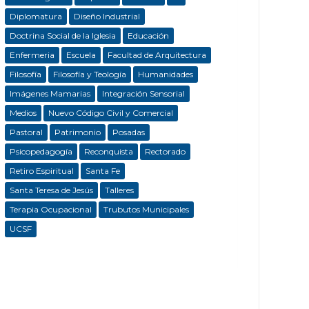
Diplomatura
Diseño Industrial
Doctrina Social de la Iglesia
Educación
Enfermeria
Escuela
Facultad de Arquitectura
Filosofía
Filosofía y Teología
Humanidades
Imágenes Mamarias
Integración Sensorial
Medios
Nuevo Código Civil y Comercial
Pastoral
Patrimonio
Posadas
Psicopedagogía
Reconquista
Rectorado
Retiro Espiritual
Santa Fe
Santa Teresa de Jesús
Talleres
Terapia Ocupacional
Trubutos Municipales
UCSF