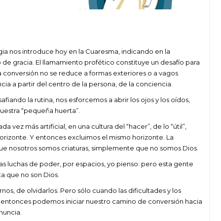
rgia nos introduce hoy en la Cuaresma, indicando en la
 de gracia. El llamamiento profético constituye un desafío para
a conversión no se reduce a formas exteriores o a vagos
cia a partir del centro de la persona, de la conciencia.
ando la rutina, nos esforcemos a abrir los ojos y los oídos,
 nuestra “pequeña huerta”.
 vez más artificial, en una cultura del “hacer”, de lo “útil”,
orizonte. Y entonces excluimos el mismo horizonte. La
que nosotros somos criaturas, simplemente que no somos Dios.
 luchas de poder, por espacios, yo pienso: pero esta gente
ta que no son Dios.
os, de olvidarlos. Pero sólo cuando las dificultades y los
o entonces podemos iniciar nuestro camino de conversión hacia
nuncia.