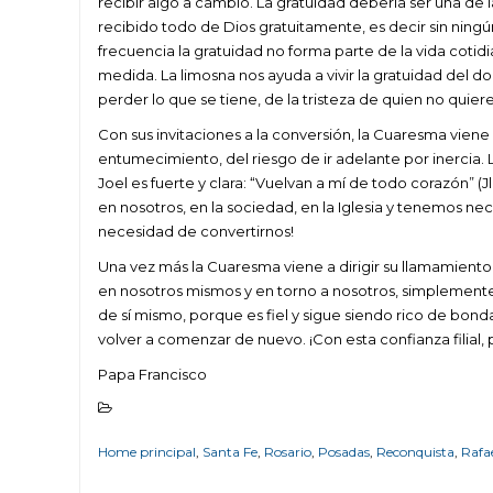
recibir algo a cambio. La gratuidad debería ser una de l
recibido todo de Dios gratuitamente, es decir sin ning
frecuencia la gratuidad no forma parte de la vida coti
medida. La limosna nos ayuda a vivir la gratuidad del d
perder lo que se tiene, de la tristeza de quien no quie
Con sus invitaciones a la conversión, la Cuaresma vien
entumecimiento, del riesgo de ir adelante por inercia.
Joel es fuerte y clara: “Vuelvan a mí de todo corazón” (
en nosotros, en la sociedad, en la Iglesia y tenemos ne
necesidad de convertirnos!
Una vez más la Cuaresma viene a dirigir su llamamiento
en nosotros mismos y en torno a nosotros, simplemente
de sí mismo, porque es fiel y sigue siendo rico de bond
volver a comenzar de nuevo. ¡Con esta confianza filia
Papa Francisco
Home principal
,
Santa Fe
,
Rosario
,
Posadas
,
Reconquista
,
Rafa