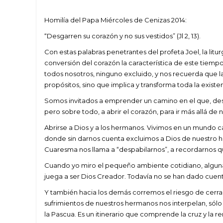
Homilía del Papa Miércoles de Cenizas 2014:
“Desgarren su corazón y no sus vestidos” (Jl 2, 13).
Con estas palabras penetrantes del profeta Joel, la litu
conversión del corazón la característica de este tiempo
todos nosotros, ninguno excluido, y nos recuerda que l
propósitos, sino que implica y transforma toda la existen
Somos invitados a emprender un camino en el que, desafi
pero sobre todo, a abrir el corazón, para ir más allá de
Abrirse a Dios y a los hermanos. Vivimos en un mundo cada
donde sin darnos cuenta excluimos a Dios de nuestro h
Cuaresma nos llama a “despabilarnos”, a recordarnos 
Cuando yo miro el pequeño ambiente cotidiano, algunas
juega a ser Dios Creador. Todavía no se han dado cuen
Y también hacia los demás corremos el riesgo de cerrarn
sufrimientos de nuestros hermanos nos interpelan, sól
la Pascua. Es un itinerario que comprende la cruz y la re