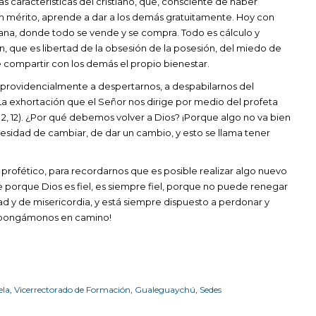
as características del cristiano, que, consciente de haber
ún mérito, aprende a dar a los demás gratuitamente. Hoy con
diana, donde todo se vende y se compra. Todo es cálculo y
on, que es libertad de la obsesión de la posesión, del miedo de
re compartir con los demás el propio bienestar.
e providencialmente a despertarnos, a despabilarnos del
 La exhortación que el Señor nos dirige por medio del profeta
Jl 2, 12). ¿Por qué debemos volver a Dios? ¡Porque algo no va bien
cesidad de cambiar, de dar un cambio, y esto se llama tener
 profético, para recordarnos que es posible realizar algo nuevo
 porque Dios es fiel, es siempre fiel, porque no puede renegar
ad y de misericordia, y está siempre dispuesto a perdonar y
l, pongámonos en camino!
ela
,
Vicerrectorado de Formación
,
Gualeguaychú
,
Sedes