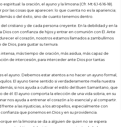
piritual: la oración, el ayuno y la limosna (Cfr. Mt 6,1-6.16-18).
por las cosas que aparecen: lo que cuenta no es la apariencia;
 demás o del éxito, sino de cuanto tenemos dentro.
 del cristiano y de cada persona creyente. En la debilidad y en la
 a Dios con confianza de hijos y entrar en comunión con Él. Ante
durecer el corazón, nosotros estamos llamados a zambullirnos
 de Dios, para gustar su ternura.
 intensa, más tiempo de oración, más asidua, más capaz de
ión de intercesión, para interceder ante Dios por tantas
s el ayuno. Debemos estar atentos a no hacer un ayuno formal,
nquilos. El ayuno tiene sentido si verdaderamente mella nuestra
demás, si nos ayuda a cultivar el estilo del Buen Samaritano, que
o de él. El ayuno comporta la elección de una vida sobria, en su
nar nos ayuda a entrenar el corazón a lo esencial y al compartir.
rente a las injusticias, a los atropellos, especialmente con
la confianza que ponemos en Dios y en su providencia.
 porque en la limosna se da a alguien de quien no se espera