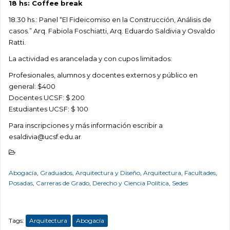
18 hs: Coffee break
18.30 hs.: Panel “El Fideicomiso en la Construcción, Análisis de
casos.” Arq. Fabiola Foschiatti, Arq. Eduardo Saldivia y Osvaldo
Ratti.
La actividad es arancelada y con cupos limitados:
Profesionales, alumnos y docentes externos y público en
general: $400
Docentes UCSF: $ 200
Estudiantes UCSF: $ 100
Para inscripciones y más información escribir a
esaldivia@ucsf.edu.ar
Abogacía
,
Graduados
,
Arquitectura y Diseño
,
Arquitectura
,
Facultades
,
Posadas
,
Carreras de Grado
,
Derecho y Ciencia Política
,
Sedes
Tags:
Arquitectura
Abogacía