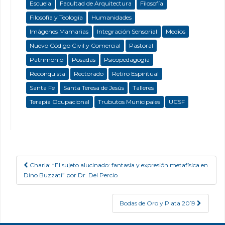
Escuela
Facultad de Arquitectura
Filosofía
Filosofía y Teología
Humanidades
Imágenes Mamarias
Integración Sensorial
Medios
Nuevo Código Civil y Comercial
Pastoral
Patrimonio
Posadas
Psicopedagogía
Reconquista
Rectorado
Retiro Espiritual
Santa Fe
Santa Teresa de Jesús
Talleres
Terapia Ocupacional
Trubutos Municipales
UCSF
Charla: “El sujeto alucinado: fantasía y expresión metafísica en
Post navigation
Dino Buzzati” por Dr. Del Percio
Bodas de Oro y Plata 2019