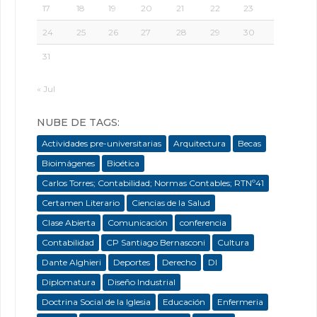
17
18
19
20
21
22
23
24
25
26
27
28
29
30
31
« Jul
NUBE DE TAGS:
Actividades pre-universitarias
Arquitectura
Becas
Bioimágenes
Bioética
Carlos Torres; Contabilidad; Normas Contables; RTNº41
Certamen Literario
Ciencias de la Salud
Clase Abierta
Comunicación
conferencia
Contabilidad
CP Santiago Bernasconi
Cultura
Dante Alghieri
Deportes
Derecho
DI
Diplomatura
Diseño Industrial
Doctrina Social de la Iglesia
Educación
Enfermeria