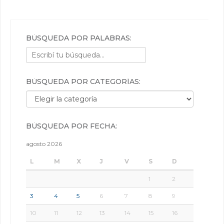
BÚSQUEDA POR PALABRAS:
BÚSQUEDA POR CATEGORÍAS:
Búsqueda por categorías:
BÚSQUEDA POR FECHA:
agosto 2026
L
M
X
J
V
S
D
1
2
3
4
5
6
7
8
9
10
11
12
13
14
15
16