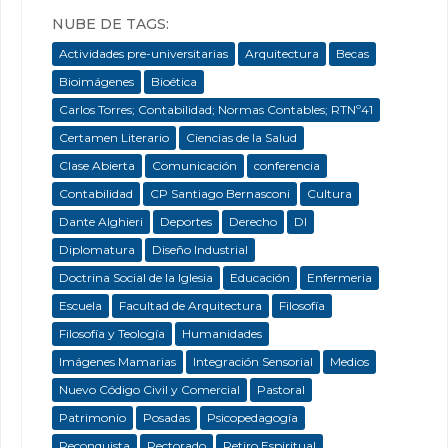
NUBE DE TAGS:
Actividades pre-universitarias
Arquitectura
Becas
Bioimágenes
Bioética
Carlos Torres; Contabilidad; Normas Contables; RTNº41
Certamen Literario
Ciencias de la Salud
Clase Abierta
Comunicación
conferencia
Contabilidad
CP Santiago Bernasconi
Cultura
Dante Alghieri
Deportes
Derecho
DI
Diplomatura
Diseño Industrial
Doctrina Social de la Iglesia
Educación
Enfermeria
Escuela
Facultad de Arquitectura
Filosofía
Filosofía y Teología
Humanidades
Imágenes Mamarias
Integración Sensorial
Medios
Nuevo Código Civil y Comercial
Pastoral
Patrimonio
Posadas
Psicopedagogía
Reconquista
Rectorado
Retiro Espiritual