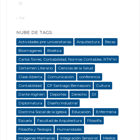
31
« Jul
NUBE DE TAGS:
Actividades pre-universitarias
Arquitectura
Becas
Bioimágenes
Bioética
Carlos Torres; Contabilidad; Normas Contables; RTNº41
Certamen Literario
Ciencias de la Salud
Clase Abierta
Comunicación
conferencia
Contabilidad
CP Santiago Bernasconi
Cultura
Dante Alghieri
Deportes
Derecho
DI
Diplomatura
Diseño Industrial
Doctrina Social de la Iglesia
Educación
Enfermeria
Escuela
Facultad de Arquitectura
Filosofía
Filosofía y Teología
Humanidades
Imágenes Mamarias
Integración Sensorial
Medios