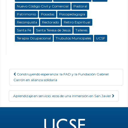
Nuevo Código Civil y Comercial
Pastoral
Patrimonio
Posadas
Psicopedagogía
Reconquista
Rectorado
Retiro Espiritual
Santa Fe
Santa Teresa de Jesús
Talleres
Terapia Ocupacional
Trubutos Municipales
UCSF
Construyendo esperanza: la FAD y la Fundación Gabriel
Post navigation
Carrón en alianza solidaria
Aprendizaje en servicio: ecos de una inmersión en San Javier