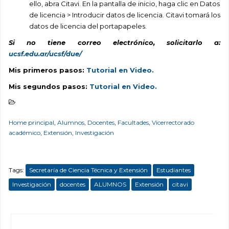
ello, abra Citavi. En la pantalla de inicio, haga clic en Datos
de licencia > Introducir datos de licencia. Citavi tomará los
datos de licencia del portapapeles.
Si no tiene correo electrónico, solicitarlo a:
ucsf.edu.ar/ucsf/due/
Mis primeros pasos:
Tutorial en Video.
Mis segundos pasos:
Tutorial en Video.
Home principal
,
Alumnos
,
Docentes
,
Facultades
,
Vicerrectorado
académico
,
Extensión
,
Investigación
Tags:
Secretaría de Ciencia Técnica y Extensión
Estudiantes
Investigación
docentes
ALUMNOS
Extensión
citavi