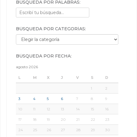
BÚSQUEDA POR PALABRAS:
BÚSQUEDA POR CATEGORÍAS:
Búsqueda por categorías:
BÚSQUEDA POR FECHA:
agosto 2026
L
M
X
J
V
S
D
1
2
3
4
5
6
7
8
9
10
11
12
13
14
15
16
17
18
19
20
21
22
23
24
25
26
27
28
29
30