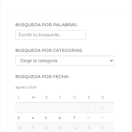
BÚSQUEDA POR PALABRAS:
BÚSQUEDA POR CATEGORÍAS:
Búsqueda por categorías:
BÚSQUEDA POR FECHA:
agosto 2026
L
M
X
J
V
S
D
1
2
3
4
5
6
7
8
9
10
11
12
13
14
15
16