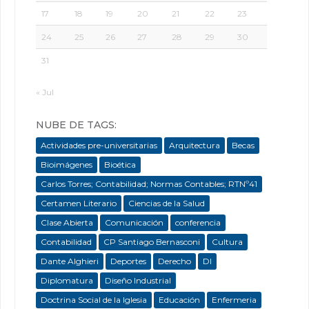
17
18
19
20
21
22
23
24
25
26
27
28
29
30
31
« Jul
NUBE DE TAGS:
Actividades pre-universitarias
Arquitectura
Becas
Bioimágenes
Bioética
Carlos Torres; Contabilidad; Normas Contables; RTNº41
Certamen Literario
Ciencias de la Salud
Clase Abierta
Comunicación
conferencia
Contabilidad
CP Santiago Bernasconi
Cultura
Dante Alghieri
Deportes
Derecho
DI
Diplomatura
Diseño Industrial
Doctrina Social de la Iglesia
Educación
Enfermeria