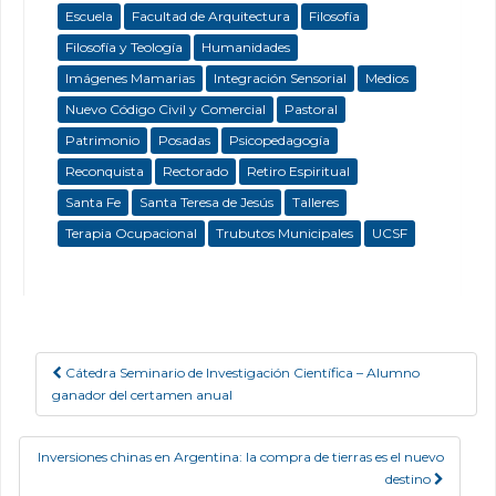
Escuela
Facultad de Arquitectura
Filosofía
Filosofía y Teología
Humanidades
Imágenes Mamarias
Integración Sensorial
Medios
Nuevo Código Civil y Comercial
Pastoral
Patrimonio
Posadas
Psicopedagogía
Reconquista
Rectorado
Retiro Espiritual
Santa Fe
Santa Teresa de Jesús
Talleres
Terapia Ocupacional
Trubutos Municipales
UCSF
Cátedra Seminario de Investigación Científica – Alumno
Post navigation
ganador del certamen anual
Inversiones chinas en Argentina: la compra de tierras es el nuevo
destino