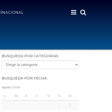
ERNACIONAL
BÚSQUEDA POR PALABRAS:
BÚSQUEDA POR CATEGORÍAS:
Búsqueda por categorías:
BÚSQUEDA POR FECHA:
agosto 2026
L
M
X
J
V
S
D
1
2