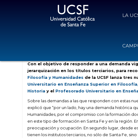
LA UC
Nuevas propuestas de formación p
CAMPU
1 de febrero de 2021
Volver
Con el objetivo de responder a una demanda vig
jerarquización en los títulos terciarios, para reco
Filosofía y Humanidades
de la UCSF lanza tres n
Universitario en Enseñanza Superior en Filosofía
Historia
y el
Profesorado Universitario en Enseña
Sobre las demandas a las que responden con estas nue
explicó que “por un lado, hay una demanda histórica qu
Humanidades, por el compromiso con la formación doce
en este tipo de formación en Santa Fe y en la región. 
preocupación y ocupación. En segundo lugar, desde e
tienen los institutos terciarios, no sólo de Santa Fe, sino