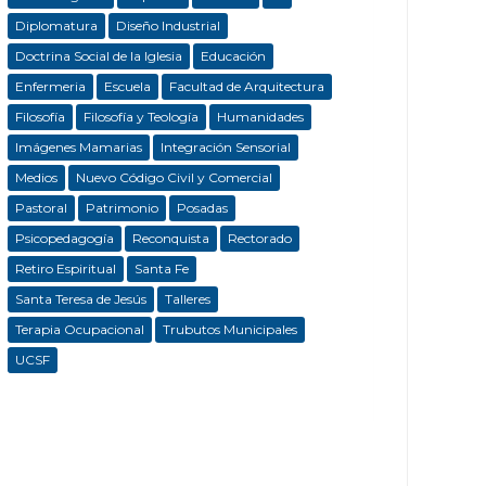
Diplomatura
Diseño Industrial
Doctrina Social de la Iglesia
Educación
Enfermeria
Escuela
Facultad de Arquitectura
Filosofía
Filosofía y Teología
Humanidades
Imágenes Mamarias
Integración Sensorial
Medios
Nuevo Código Civil y Comercial
Pastoral
Patrimonio
Posadas
Psicopedagogía
Reconquista
Rectorado
Retiro Espiritual
Santa Fe
Santa Teresa de Jesús
Talleres
Terapia Ocupacional
Trubutos Municipales
UCSF