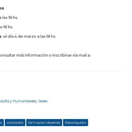
os
 las 18 hs.
s 18 hs.
s
: el día 4 de marzo a las 18 hs.
sultar más información o inscribirse vía mail a:
losofía y Humanidades
,
Sedes
es
concordia
formacion docente
Reconquista