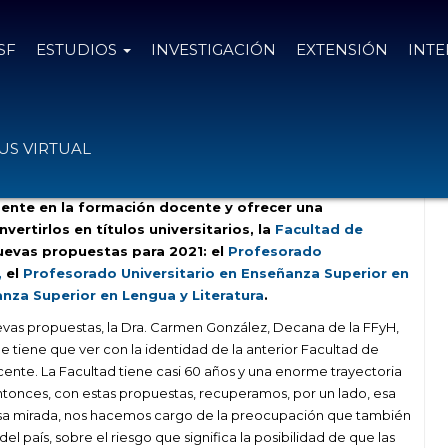
SF
ESTUDIOS
INVESTIGACIÓN
EXTENSIÓN
INT
ara docentes en la UCSF
S VIRTUAL
ente en la formación docente y ofrecer una
nvertirlos en títulos universitarios, la
Facultad de
uevas propuestas para 2021: el
Profesorado
,
el
Profesorado Universitario en Enseñanza Superior en
nza Superior en Lengua y Literatura
.
vas propuestas, la Dra. Carmen González, Decana de la FFyH,
e tiene que ver con la identidad de la anterior Facultad de
nte. La Facultad tiene casi 60 años y una enorme trayectoria
Entonces, con estas propuestas, recuperamos, por un lado, esa
sa mirada, nos hacemos cargo de la preocupación que también
 del país, sobre el riesgo que significa la posibilidad de que las