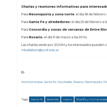
Charlas y reuniones informativas para interesad
Para
Reconquista y zona norte
: el día 18 de febrero a
Para
Santa Fe y alrededores:
el día 25 de febrero a la
Para
Concordia y zonas de cercanas de Entre Río
Para
Rosario
, el día 11 de marzo a las 20 hs.
Las charlas serán por ZOOM y los interesados pueden con
mballabeni@ucsf.edu.ar
Home principal
,
Santa Fe
,
Facultades
,
Rosario
,
Reconquista
,
Fi
Tags:
Santa Fe
docentes
rosario
filosofia y humanidad