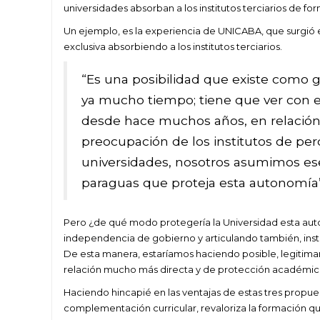
universidades absorban a los institutos terciarios de f
Un ejemplo, es la experiencia de UNICABA, que surgió 
exclusiva absorbiendo a los institutos terciarios.
“Es una posibilidad que existe como ge
ya mucho tiempo; tiene que ver con 
desde hace muchos años, en relación 
preocupación de los institutos de per
universidades, nosotros asumimos es
paraguas que proteja esta autonomía”,
Pero ¿de qué modo protegería la Universidad esta auto
independencia de gobierno y articulando también, insti
De esta manera, estaríamos haciendo posible, legitimand
relación mucho más directa y de protección académica d
Haciendo hincapié en las ventajas de estas tres prop
complementación curricular, revaloriza la formación que