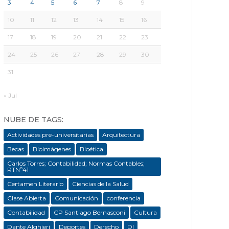
3
4
5
6
7
8
9
10
11
12
13
14
15
16
17
18
19
20
21
22
23
24
25
26
27
28
29
30
31
« Jul
NUBE DE TAGS:
Actividades pre-universitarias
Arquitectura
Becas
Bioimágenes
Bioética
Carlos Torres; Contabilidad; Normas Contables;
RTNº41
Certamen Literario
Ciencias de la Salud
Clase Abierta
Comunicación
conferencia
Contabilidad
CP Santiago Bernasconi
Cultura
Dante Alghieri
Deportes
Derecho
DI