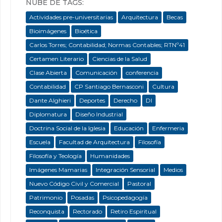
NUBE DE TAGS:
Actividades pre-universitarias
Arquitectura
Becas
Bioimágenes
Bioética
Carlos Torres; Contabilidad; Normas Contables; RTNº41
Certamen Literario
Ciencias de la Salud
Clase Abierta
Comunicación
conferencia
Contabilidad
CP Santiago Bernasconi
Cultura
Dante Alghieri
Deportes
Derecho
DI
Diplomatura
Diseño Industrial
Doctrina Social de la Iglesia
Educación
Enfermeria
Escuela
Facultad de Arquitectura
Filosofía
Filosofía y Teología
Humanidades
Imágenes Mamarias
Integración Sensorial
Medios
Nuevo Código Civil y Comercial
Pastoral
Patrimonio
Posadas
Psicopedagogía
Reconquista
Rectorado
Retiro Espiritual