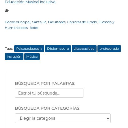
Educación Musical Inclusiva
Home principal
,
Santa Fe
,
Facultades
,
Carreras de Grado
,
Filosofía y
Humanidades
,
Sedes
Tags:
Psicopedagogía
Diplomatura
discapacidad
profesorado
Inclusión
Música
BÚSQUEDA POR PALABRAS:
BÚSQUEDA POR CATEGORÍAS:
Búsqueda por categorías: