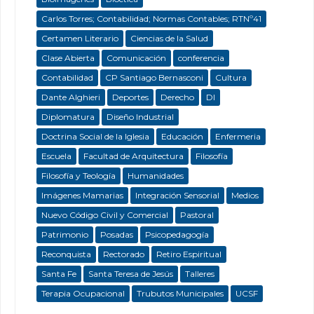
Carlos Torres; Contabilidad; Normas Contables; RTNº41
Certamen Literario
Ciencias de la Salud
Clase Abierta
Comunicación
conferencia
Contabilidad
CP Santiago Bernasconi
Cultura
Dante Alghieri
Deportes
Derecho
DI
Diplomatura
Diseño Industrial
Doctrina Social de la Iglesia
Educación
Enfermeria
Escuela
Facultad de Arquitectura
Filosofía
Filosofía y Teología
Humanidades
Imágenes Mamarias
Integración Sensorial
Medios
Nuevo Código Civil y Comercial
Pastoral
Patrimonio
Posadas
Psicopedagogía
Reconquista
Rectorado
Retiro Espiritual
Santa Fe
Santa Teresa de Jesús
Talleres
Terapia Ocupacional
Trubutos Municipales
UCSF