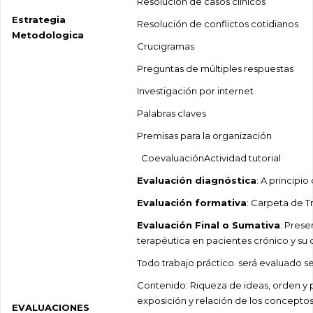
Resolución de casos clínicos
Estrategia
Resolución de conflictos cotidianos
Metodologica
Crucigramas
Preguntas de múltiples respuestas
Investigación por internet
Palabras claves
Premisas para la organización
CoevaluaciónActividad tutorial
Evaluación diagnóstica
: A principio
Evaluación formativa
: Carpeta de T
Evaluación Final o Sumativa
: Prese
terapéutica en pacientes crónico y su 
Todo trabajo práctico será evaluado seg
Contenido: Riqueza de ideas, orden y 
exposición y relación de los conceptos
EVALUACIONES