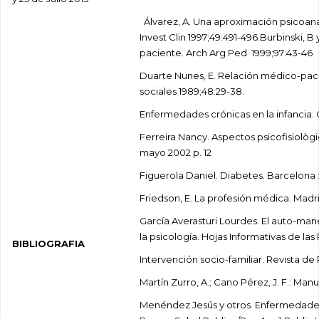
Álvarez, A. Una aproximación psicoanal
Invest Clin 1997;49:491-496.Burbinski, 
paciente. Arch Arg Ped 1999;97:43-46
Duarte Nunes, E. Relación médico-pac
sociales 1989;48:29-38.
Enfermedades crónicas en la infancia. C
Ferreira Nancy. Aspectos psicofisiològi
mayo 2002 p. 12
Figuerola Daniel. Diabetes. Barcelona 
Friedson, E. La profesión médica. Madri
García Averasturi Lourdes. El auto-ma
la psicología. Hojas Informativas de las 
BIBLIOGRAFIA
Intervención socio-familiar. Revista de
Martín Zurro, A.; Cano Pérez, J. F.: Man
Menéndez Jesús y otros. Enfermedades 