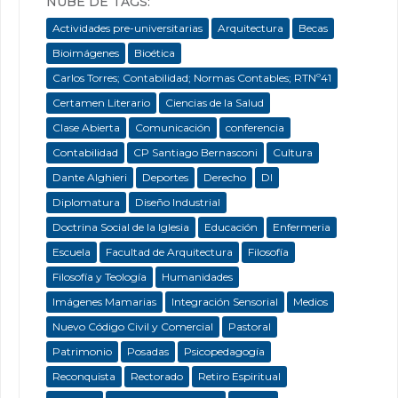
NUBE DE TAGS:
Actividades pre-universitarias
Arquitectura
Becas
Bioimágenes
Bioética
Carlos Torres; Contabilidad; Normas Contables; RTNº41
Certamen Literario
Ciencias de la Salud
Clase Abierta
Comunicación
conferencia
Contabilidad
CP Santiago Bernasconi
Cultura
Dante Alghieri
Deportes
Derecho
DI
Diplomatura
Diseño Industrial
Doctrina Social de la Iglesia
Educación
Enfermeria
Escuela
Facultad de Arquitectura
Filosofía
Filosofía y Teología
Humanidades
Imágenes Mamarias
Integración Sensorial
Medios
Nuevo Código Civil y Comercial
Pastoral
Patrimonio
Posadas
Psicopedagogía
Reconquista
Rectorado
Retiro Espiritual